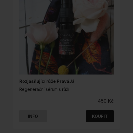
Rozjasňující růže PraváJá
Regenerační sérum s růží
450
Kč
INFO
KOUPIT