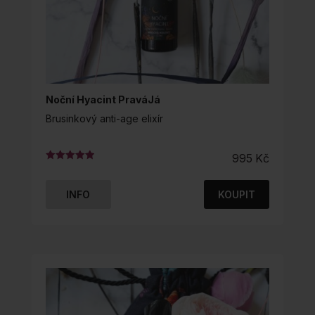
Noční Hyacint PraváJá
Brusinkový anti-age elixír
995
Kč
Hodnocení
5.00
z 5
INFO
KOUPIT