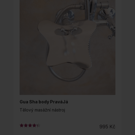
Gua Sha body PraváJá
Tělový masážní nástroj
995
Kč
Hodnocení
4.33