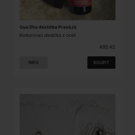
Gua Sha destička PraváJá
Konturovací destička z oceli
495
Kč
INFO
KOUPIT