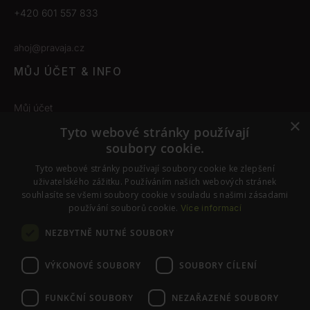
+420 601 557 833
ahoj@pravaja.cz
MŮJ ÚČET & INFO
Můj účet
×
Obchodní podmínky
Tyto webové stránky používají
soubory cookie.
Odstoupení od smlouvy
Tyto webové stránky používají soubory cookie ke zlepšení
Nastavení cookies
uživatelského zážitku. Používáním našich webových stránek
souhlasíte se všemi soubory cookie v souladu s našimi zásadami
používání souborů cookie.
Více informací
SLEDUJTE NÁS
NEZBYTNĚ NUTNÉ SOUBORY
Instagram
Facebook
VÝKONOVÉ SOUBORY
SOUBORY CÍLENÍ
FUNKČNÍ SOUBORY
NEZAŘAZENÉ SOUBORY
© PraváJá. Všechna práva vyhrazena.