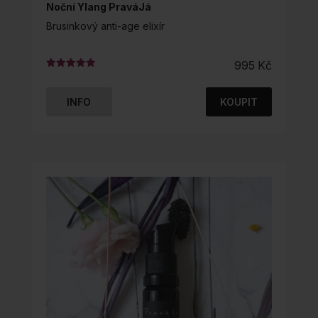
Noční Ylang PraváJá
Brusinkový anti-age elixír
995
Kč
Hodnocení
4.95
z 5
INFO
KOUPIT