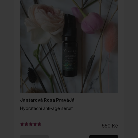
Jantarová Rosa PraváJá
Hydratační anti-age sérum
550
Kč
Hodnocení
5.00
z 5