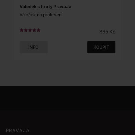
Váleček s hroty PraváJá
Váleček na prokrvení
895
Kč
Hodnocení
5.00
z 5
INFO
KOUPIT
PRAVÁJÁ