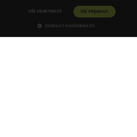
VŠE ODMÍTNOUT
VŠE PŘIJMOUT
ZOBRAZIT PODROBNOSTI
Poraďte se se Zdenkou
×