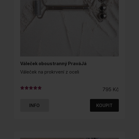
Váleček oboustranný PraváJá
Váleček na prokrvení z oceli
795
Kč
Hodnocení
5.00
z 5
INFO
KOUPIT