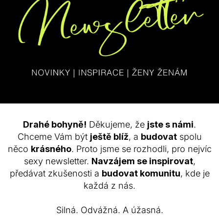
ntur Express
Narozeninová Proměna
naté pleti | 45 min
Zážitek krásy s líčením | 60 mi
1 595
Kč
1
Hodnocení
Drahé bohyně!
Děkujeme, že
jste s námi
.
5.00
z 5
KOUPIT
INFO
KO
Chceme Vám být
ještě blíž
, a
budovat
spolu
TENTO
něco
krásného
. Proto jsme se rozhodli, pro nejvíc
PRODUKT
sexy newsletter.
Navzájem se inspirovat
,
MÁ
VÍCE
předávat zkušenosti a
budovat komunitu
, kde je
VARIANT.
každá z nás.
MOŽNOSTI
LZE
Silná. Odvážná. A úžasná.
VYBRAT