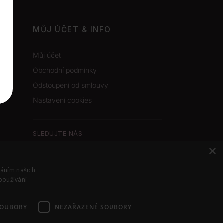
MŮJ ÚČET & INFO
Můj účet
Obchodní podmínky
Odstoupení od smlouvy
Nastavení cookies
SLEDUJTE NÁS
×
Instagram
Facebook
váním našich
používání
SOUBORY
NEZAŘAZENÉ SOUBORY