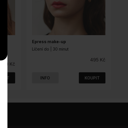
Epress make-up
n
Líčení do | 30 minut
495
Kč
 900
Kč
UPIT
INFO
KOUPIT