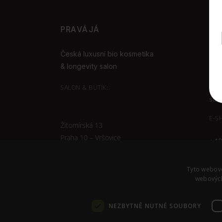
PRAVÁJÁ
KO
SAL
Česká luxusní bio kosmetika
& longevity salon
+42
SALON & BUTIK:
sal
E-S
Žitomírská 13
Praha 10 – Vršovice
+42
aho
Tyto webové
webových
NEZBYTNĚ NUTNÉ SOUBORY