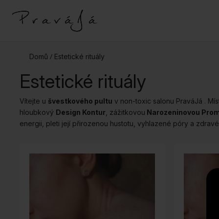
/
Domů
Estetické rituály
Estetické rituály
Vítejte u
švestkového pultu
v non-toxic salonu PraváJá . M
hloubkový
Design Kontur
, zážitkovou
Narozeninovou Pro
energii, pleti její přirozenou hustotu, vyhlazené póry a zdravé