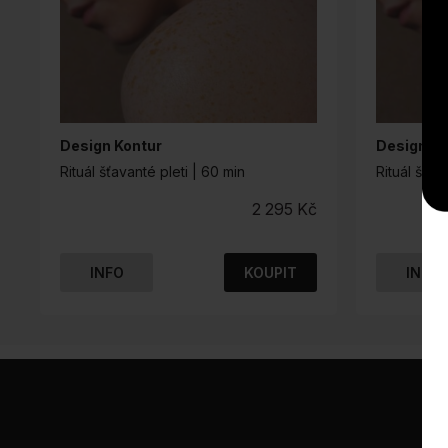
Design Kontur
Design Ko
Rituál šťavanté pleti | 60 min
Rituál šťav
2 295
Kč
INFO
KOUPIT
INFO