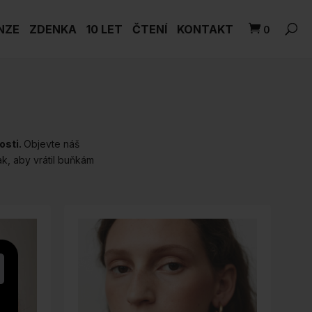
NZE
ZDENKA
10 LET
ČTENÍ
KONTAKT
0
osti.
Objevte náš
tak, aby vrátil buňkám