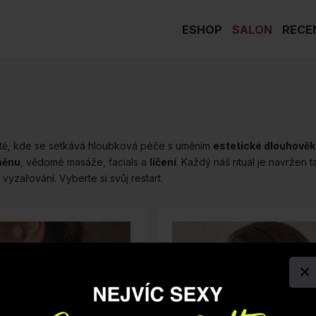
ESHOP
SALON
RECE
ístě, kde se setkává hloubková péče s uměním
estetické dlouhověk
měnu
, vědomé masáže, facials a
líčení
. Každý náš rituál je navržen 
 vyzařování. Vyberte si svůj restart.
×