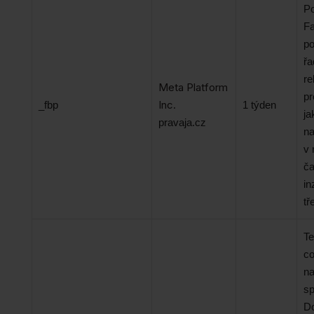
P
Fa
po
řa
re
Meta Platform
pr
Inc.
_fbp
1 týden
ja
pravaja.cz
na
v 
ča
in
tř
Te
co
na
sp
Do