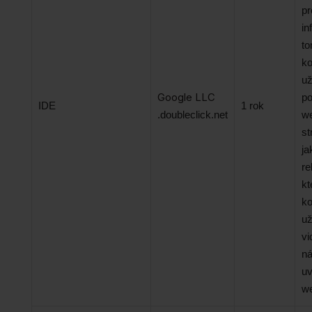
pr
in
to
k
už
Google LLC
po
IDE
1 rok
.doubleclick.net
w
st
ja
re
kt
k
už
vi
ná
u
w