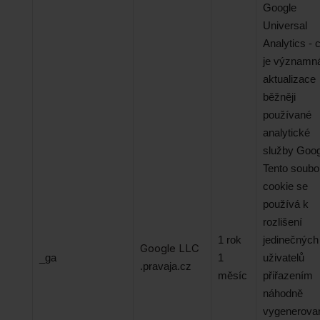
Google
Universal
Analytics - 
je významn
aktualizace
běžněji
používané
analytické
služby Goog
Tento soubo
cookie se
používá k
rozlišení
1 rok
jedinečných
Google LLC
_ga
1
uživatelů
.pravaja.cz
měsíc
přiřazením
náhodně
vygenerova