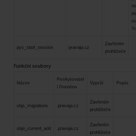
no
st
ro
Yo
Zavřením
pys_start_session
pravaja.cz
prohlížeče
Funkční soubory
Poskytovatel
Název
Vyprší
Popis
/ Doména
Zavřením
sbjs_migrations
.pravaja.cz
prohlížeče
Zavřením
sbjs_current_add
.pravaja.cz
prohlížeče