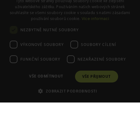
Tyto webové stránky používají soubory cookie ke zlepšení
Nastavení cookies
uživatelského zážitku. Používáním našich webových stránek
souhlasíte se všemi soubory cookie v souladu s našimi zásadami
používání souborů cookie.
Více informací
SLEDUJTE NÁS
NEZBYTNĚ NUTNÉ SOUBORY
Instagram
Facebook
VÝKONOVÉ SOUBORY
SOUBORY CÍLENÍ
FUNKČNÍ SOUBORY
NEZAŘAZENÉ SOUBORY
© PraváJá. Všechna práva vyhrazena.
VŠE ODMÍTNOUT
VŠE PŘIJMOUT
ZOBRAZIT PODROBNOSTI
Poraďte se se Zdenkou