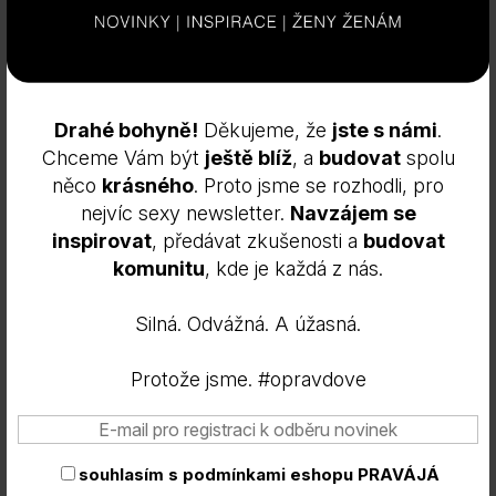
změnit své preference nebo svůj souhlas ihned
odvolat.
Kromě toho různé prohlížeče poskytují různé
způsoby blokování a mazání souborů cookie
používaných webovými stránkami. Můžete změnit
Drahé bohyně!
Děkujeme, že
jste s námi
.
nastavení svého prohlížeče tak, aby
Chceme Vám být
ještě blíž
, a
budovat
spolu
blokoval/smazal soubory cookie. Níže jsou uvedeny
něco
krásného
. Proto jsme se rozhodli, pro
odkazy na dokumenty podpory o tom, jak spravovat
nejvíc sexy newsletter.
Navzájem se
a odstraňovat soubory cookie z hlavních webových
inspirovat
, předávat zkušenosti a
budovat
prohlížečů.
komunitu
, kde je každá z nás.
Chrome:
Silná. Odvážná. A úžasná.
https://support.google.com/accounts/answer/32050
Protože jsme. #opravdove
Safari:
https://support.apple.com/en-
in/guide/safari/sfri11471/mac
Firefox:
https://support.mozilla.org/en-US/kb/clear-
souhlasím s
podmínkami eshopu PRAVÁJÁ
cookies-and-site-data-firefox?