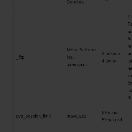
Doména
P
Fa
po
řa
re
Meta Platform
2 měsíce
pr
Inc.
_fbp
4 týdny
ja
.pravaja.cz
na
v 
ča
in
tř
59 minut
pys_session_limit
pravaja.cz
59 sekund