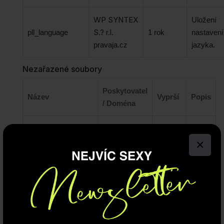
WP SYNTEX
Uložení
S.? r.l.
pll_language
1 rok
nastavení
pravaja.cz
jazyka.
Nezařazené soubory
Poskytovatel
Název
Vyprší
Popis
/ Doména
5
__Secure-
.youtube.com
měsíců
×
ROLLOUT_TOKEN
4 týdny
Předvolby souborů cookie můžete kdykoli změnit
kliknutím na tlačítko výše. To vám umožní znovu
navštívit banner souhlasu se soubory cookie a