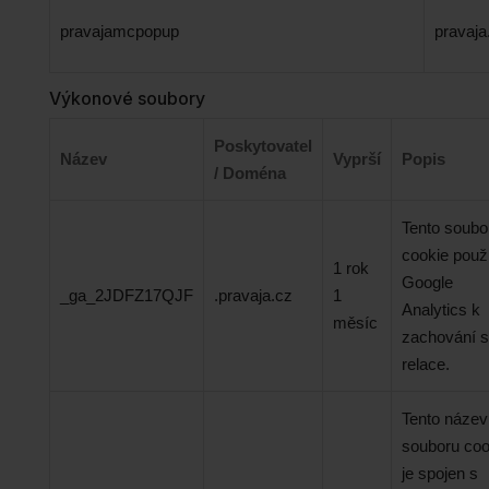
pravajamcpopup
pravaja
Výkonové soubory
Poskytovatel
Název
Vyprší
Popis
/ Doména
Tento soubo
cookie použ
1 rok
Google
_ga_2JDFZ17QJF
.pravaja.cz
1
Analytics k
měsíc
zachování s
relace.
Tento název
souboru coo
je spojen s