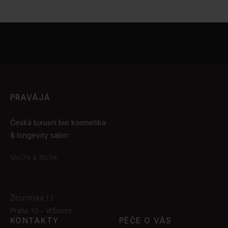
PRAVÁJÁ
Česká luxusní bio kosmetika
& longevity salon
SALON & BUTIK:
Žitomírská 13
Praha 10 – Vršovice
KONTAKTY
PÉČE O VÁS