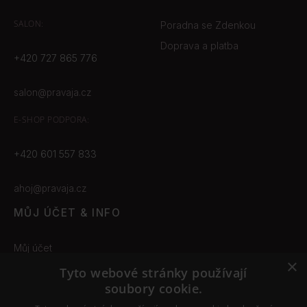
SALON:
Poradna se Zdenkou
Doprava a platba
+420 727 865 776
salon@pravaja.cz
E-SHOP
PODPORA:
+420 601 557 833
ahoj@pravaja.cz
MŮJ ÚČET & INFO
Můj účet
×
Obchodní podmínky
Tyto webové stránky používají
soubory cookie.
Odstoupení od smlouvy