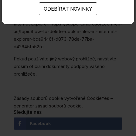
redirectslug=delete-cookies-remove-info-
websites- uloženo&redirectlocale=en-US
Internet Explorer:
https://support.microsoft.com/en-
us/topic/how-to-delete-cookie-files-in- internet-
explorer-bca9446f-d873-78de-77ba-
d42645fa52fc
Pokud používáte jiný webový prohlížeč, navštivte
prosím oficiální dokumenty podpory vašeho
prohlížeče.
Zásady souborů cookie vytvořené
CookieYes –
generátor zásad souborů cookie
.
Sledujte nás
Facebook