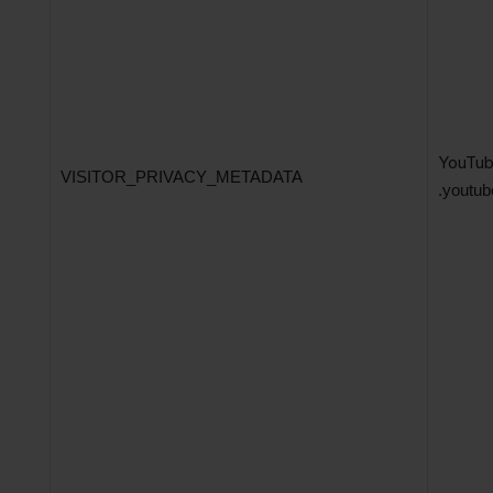
YouTu
VISITOR_PRIVACY_METADATA
.youtu