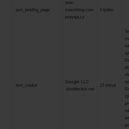
now-
pys_landing_page
coworking.com
1 týden
pravaja.cz
Te
co
na
sp
Do
(k
vl
Google LLC
sp
test_cookie
15 minut
.doubleclick.net
Go
zj
pr
ná
w
po