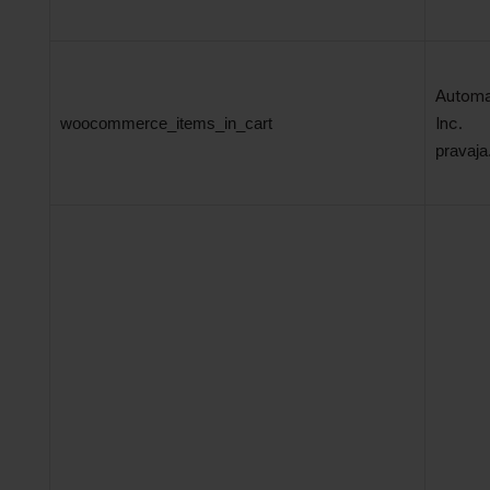
Automa
Inc.
woocommerce_items_in_cart
pravaja