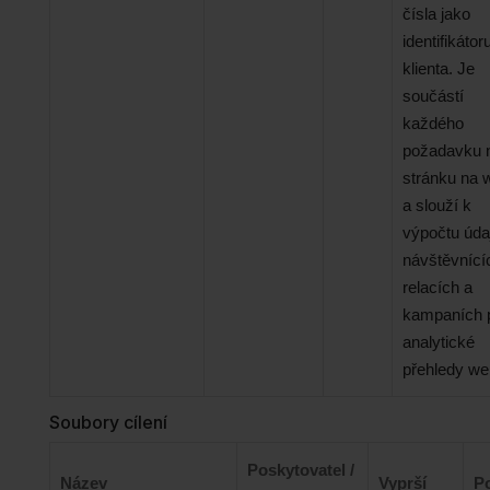
čísla jako
identifikátor
klienta. Je
součástí
každého
požadavku 
stránku na 
a slouží k
výpočtu úda
návštěvnící
relacích a
kampaních 
analytické
přehledy we
Soubory cílení
Poskytovatel /
Název
Vyprší
P