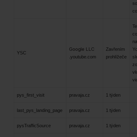
so
co
Te
co
na
Google LLC
Zavřením
Yo
YSC
.youtube.com
prohlížeče
sl
zo
vl
vi
pys_first_visit
pravaja.cz
1 týden
last_pys_landing_page
pravaja.cz
1 týden
pysTrafficSource
pravaja.cz
1 týden