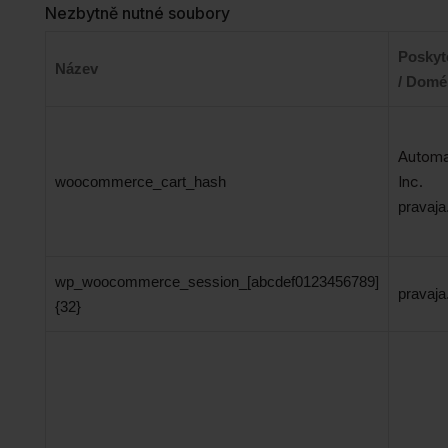
Nezbytně nutné soubory
Poskyt
Název
/ Domé
Automa
Inc.
woocommerce_cart_hash
pravaja
wp_woocommerce_session_[abcdef0123456789]
pravaja
{32}