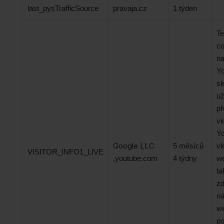
last_pysTrafficSource
pravaja.cz
1 týden
Te
co
na
Yo
sl
už
př
vi
Yo
Google LLC
5 měsíců
vl
VISITOR_INFO1_LIVE
.youtube.com
4 týdny
w
ta
z
ná
w
po