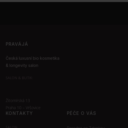
PRAVÁJÁ
Česká luxusní bio kosmetika
& longevity salon
SALON & BUTIK:
Žitomírská 13
Praha 10 – Vršovice
KONTAKTY
PÉČE O VÁS
SALON:
Poradna se Zdenkou