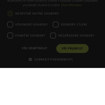
souhlasíte se všemi soubory cookie v souladu s našimi zásadami
používání souborů cookie.
Více informací
SLEDUJTE NÁS
NEZBYTNĚ NUTNÉ SOUBORY
Instagram
Facebook
VÝKONOVÉ SOUBORY
SOUBORY CÍLENÍ
FUNKČNÍ SOUBORY
NEZAŘAZENÉ SOUBORY
© PraváJá. Všechna práva vyhrazena.
VŠE ODMÍTNOUT
VŠE PŘIJMOUT
ZOBRAZIT PODROBNOSTI
Poraďte se se Zdenkou