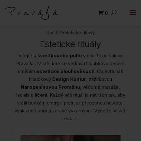
0
/
Domů
Estetické rituály
Estetické rituály
Vítejte u
švestkového pultu
v non-toxic salonu
PraváJá . Místě, kde se setkává hloubková péče s
uměním
estetické dlouhověkosti.
Objevte náš
hloubkový
Design Kontur
, zážitkovou
Narozeninovou Proměnu
, vědomé masáže,
facials a
líčení
. Každý náš rituál je navržen tak, aby
vrátil buňkám energii, pleti její přirozenou hustotu,
vyhlazené póry a zdravé vyzařování. Vyberte si svůj
restart.