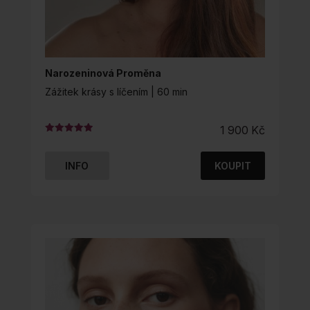
Narozeninová Proměna
Zážitek krásy s líčením | 60 min
1 900
Kč
Hodnocení
5.00
z 5
INFO
KOUPIT
TENTO
PRODUKT
MÁ
VÍCE
VARIANT.
MOŽNOSTI
LZE
VYBRAT