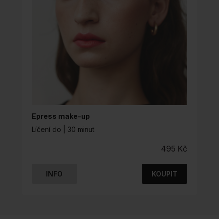
NA
STRÁNCE
PRODUKTU
Epress make-up
Líčení do | 30 minut
495
Kč
INFO
KOUPIT