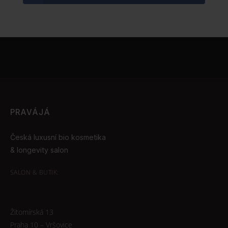
PRAVÁJÁ
Česká luxusní bio kosmetika
& longevity salon
SALON & BUTIK:
Žitomírská 13
Praha 10 – Vršovice