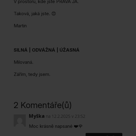
V prostoru, kde jste PRAVÁ JÁ.
Taková, jaká jste. 😍
Martin
SILNÁ | ODVÁŽNÁ | ÚŽASNÁ
Milovaná.
Zářím, tedy jsem.
2 Komentáře(ů)
Myška
na 12.2.2025 v 23:52
Moc krásně napsané ❤️🌹