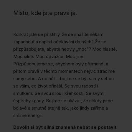
Místo, kde jste pravá já!
Kolikrát jste se přistihly, že se snažíte někam
zapadnout a naplnit očekávání druhých? Že se
přizpůsobujete, abyste nebyly „moc“? Moc hlasité.
Moc silné. Moc odvážné. Moc jiné.
Přizpůsobujeme se, abychom byly přijímané, a
přitom právě v těchto momentech nejvíc ztrácíme
samy sebe. A co hůř – bojíme se být samy sebou
se vším, co život přináší. Se svou radostí i
smutkem. Se svou silou i křehkostí. Se svými
úspěchy i pády. Bojíme se ukázat, že někdy jsme
bolavé a smutné stejně tak, jako jindy záříme a
sršíme energií.
Dovolit si být silná znamená nebát se postavit