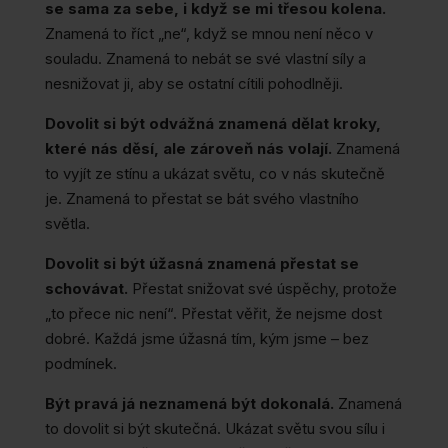
se sama za sebe, i když se mi třesou kolena.
Znamená to říct „ne“, když se mnou není něco v
souladu. Znamená to nebát se své vlastní síly a
nesnižovat ji, aby se ostatní cítili pohodlněji.
Dovolit si být odvážná znamená dělat kroky,
které nás děsí, ale zároveň nás volají.
Znamená
to vyjít ze stínu a ukázat světu, co v nás skutečně
je. Znamená to přestat se bát svého vlastního
světla.
Dovolit si být úžasná znamená přestat se
schovávat.
Přestat snižovat své úspěchy, protože
„to přece nic není“. Přestat věřit, že nejsme dost
dobré. Každá jsme úžasná tím, kým jsme – bez
podmínek.
Být pravá já neznamená být dokonalá.
Znamená
to dovolit si být skutečná. Ukázat světu svou sílu i