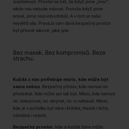
zranitelnost. Přestat se bát, že když jsme „moc“,
nikdo nás nebude milovat. Protože když jsme
pravé, jsme nejsvobodnější. A v tom je naše
největší síla. PraváJá vám dává bezpečný prostor
být přesně takové, jaké jste.
Bez masek. Bez kompromisů. Beze
strachu.
Každá z nás potřebuje místo, kde může být
sama sebou
. Bezpečný přístav, kde nemusí nic
předstírat. Kde může jen tak být. Místo, kde nemusí
nic dokazovat, nic skrývat, nic si nalhávat. Místo,
kde je v pořádku být silná i křehká, hlasitá i tichá,
odvážná i nejistá.
Bezpečný prostor
, kde si každá žena může