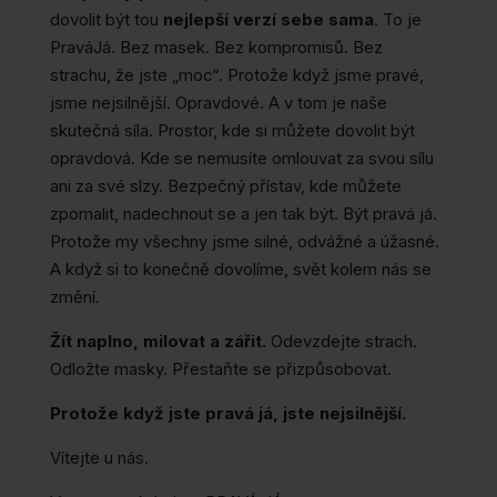
dovolit být tou
nejlepší verzí sebe sama
. To je
PraváJá. Bez masek. Bez kompromisů. Bez
strachu, že jste „moc“. Protože když jsme pravé,
jsme nejsilnější. Opravdové. A v tom je naše
skutečná síla. Prostor, kde si můžete dovolit být
opravdová. Kde se nemusíte omlouvat za svou sílu
ani za své slzy. Bezpečný přístav, kde můžete
zpomalit, nadechnout se a jen tak být. Být pravá já.
Protože my všechny jsme silné, odvážné a úžasné.
A když si to konečně dovolíme, svět kolem nás se
změní.
Žít naplno, milovat a zářit.
Odevzdejte strach.
Odložte masky. Přestaňte se přizpůsobovat.
Protože když jste pravá já, jste nejsilnější.
Vítejte u nás.