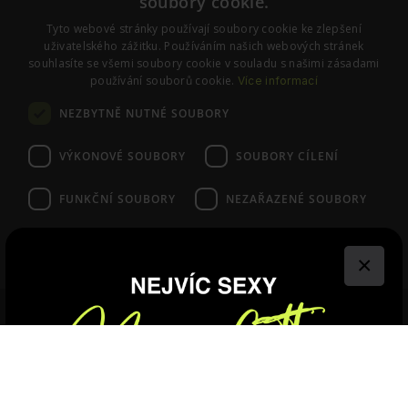
soubory cookie.
Odstoupení od smlouvy
Tyto webové stránky používají soubory cookie ke zlepšení
Nastavení cookies
uživatelského zážitku. Používáním našich webových stránek
souhlasíte se všemi soubory cookie v souladu s našimi zásadami
používání souborů cookie.
Více informací
SLEDUJTE NÁS
NEZBYTNĚ NUTNÉ SOUBORY
Instagram
Facebook
VÝKONOVÉ SOUBORY
SOUBORY CÍLENÍ
FUNKČNÍ SOUBORY
NEZAŘAZENÉ SOUBORY
© PraváJá. Všechna práva vyhrazena.
VŠE ODMÍTNOUT
VŠE PŘIJMOUT
×
ZOBRAZIT PODROBNOSTI
Share This
Poraďte se se Zdenkou