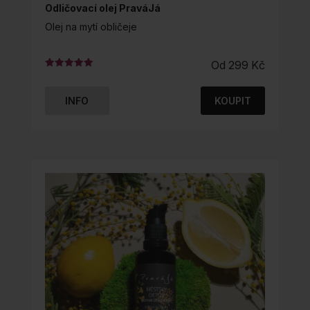
Odličovací olej PraváJá
Olej na mytí obličeje
Od
299
Kč
Hodnocení
4.97
z 5
INFO
KOUPIT
TENTO
PRODUKT
MÁ
VÍCE
VARIANT.
MOŽNOSTI
LZE
VYBRAT
NA
STRÁNCE
PRODUKTU