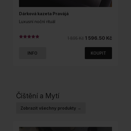
Dárková kazeta Pravájá
Luxusní noční rituál
Původní
Aktuální
1 596.50
Kč
1 895
Kč
Hodnocení
cena
cena
5.00
z 5
byla:
je:
INFO
KOUPIT
1
1
895 Kč.
596.50 K
Čištění a Mytí
Zobrazit všechny produkty →