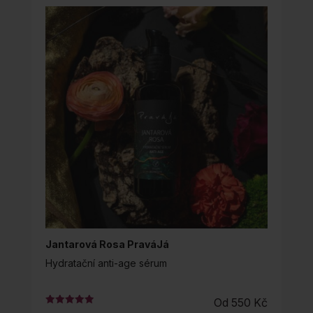
Jantarová Rosa PraváJá
Hydratační anti-age sérum
Od
550
Kč
Hodnocení