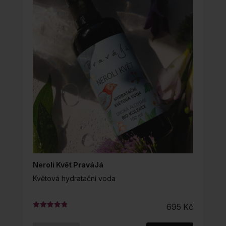
Neroli Květ PraváJá
Květová hydratační voda
695
Kč
Hodnocení
4.86