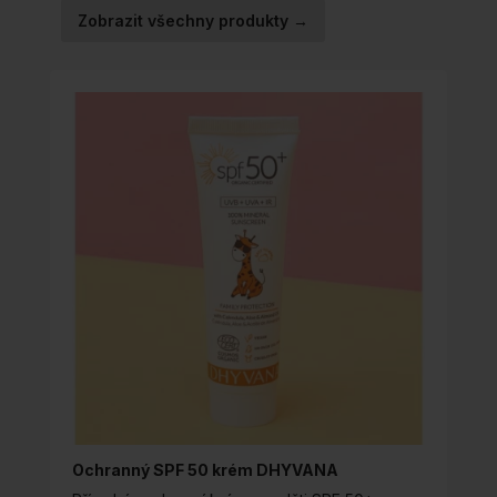
VYBRAT
Zobrazit všechny produkty →
NA
STRÁNCE
PRODUKTU
Ochranný SPF 50 krém DHYVANA