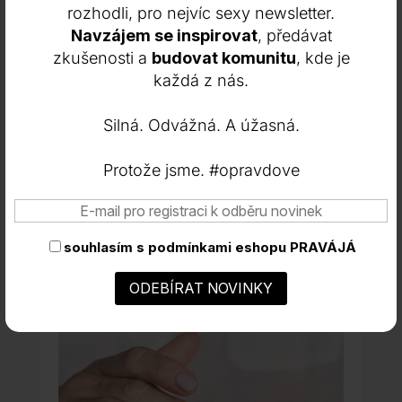
rozhodli, pro nejvíc sexy newsletter.
Navzájem se inspirovat
, předávat
zkušenosti a
budovat komunitu
, kde je
každá z nás.
Ochranný SPF krém DHYVANA
Přírodní opalovací krém SPF 50+
Silná. Odvážná. A úžasná.
650
Kč
Protože jsme. #opravdove
INFO
KOUPIT
souhlasím s
podmínkami eshopu PRAVÁJÁ