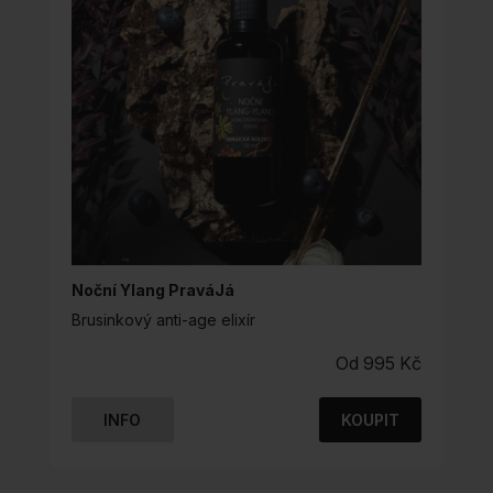
VYBRAT
NA
STRÁNCE
PRODUKTU
Noční Ylang PraváJá
Brusinkový anti-age elixír
Od
995
Kč
INFO
KOUPIT
TENTO
PRODUKT
MÁ