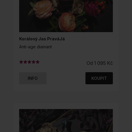
Korálový Jas PraváJá
Anti-age diamant
Od
1 095
Kč
Hodnocení
5.00
z 5
INFO
KOUPIT
TENTO
PRODUKT
MÁ
VÍCE
VARIANT.
MOŽNOSTI
LZE