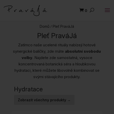
0
/
Domů
Pleť PraváJá
Pleť PraváJá
Zatímco naše ucelené rituály nabízejí hotové
synergické balíčky, zde máte
absolutní svobodu
volby
. Najdete zde samostatná, vysoce
koncentrovaná botanická séra a hloubkovou
hydrataci, které můžete libovolně kombinovat se
svými stávajícího produkty.
Hydratace
Zobrazit všechny produkty →