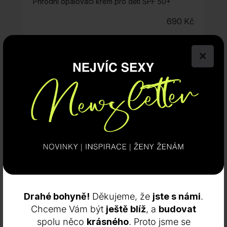
Přírodní opalovací krém pro děti SPF 50+
690
Kč
INFO
KOUPIT
×
Drahé bohyně!
Děkujeme, že
jste s námi
.
Chceme Vám být
ještě blíž
, a
budovat
spolu něco
krásného
. Proto jsme se