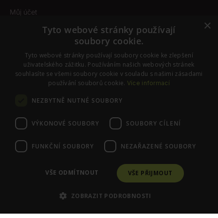
Můj účet
×
Obchodní podmínky
Tyto webové stránky používají
soubory cookie.
Odstoupení od smlouvy
Tyto webové stránky používají soubory cookie ke zlepšení
Nastavení cookies
uživatelského zážitku. Používáním našich webových stránek
souhlasíte se všemi soubory cookie v souladu s našimi zásadami
používání souborů cookie.
Více informací
SLEDUJTE NÁS
NEZBYTNĚ NUTNÉ SOUBORY
Instagram
Facebook
VÝKONOVÉ SOUBORY
SOUBORY CÍLENÍ
FUNKČNÍ SOUBORY
NEZAŘAZENÉ SOUBORY
© PraváJá. Všechna práva vyhrazena.
VŠE ODMÍTNOUT
VŠE PŘIJMOUT
ZOBRAZIT PODROBNOSTI
Poraďte se se Zdenkou