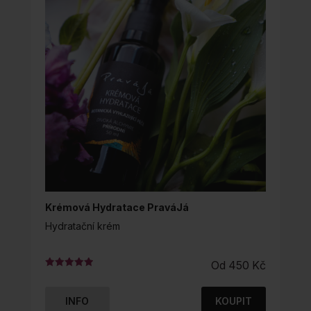
Krémová Hydratace PraváJá
Hydratační krém
Od
450
Kč
Hodnocení
4.99
z 5
INFO
KOUPIT
TENTO