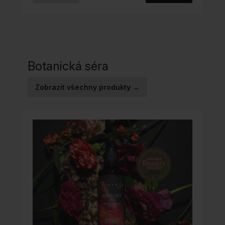
PRODUKT
MÁ
VÍCE
VARIANT.
MOŽNOSTI
Botanická séra
LZE
VYBRAT
Zobrazit všechny produkty →
NA
STRÁNCE
PRODUKTU