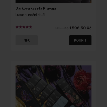
Dárková kazeta Pravájá
Luxusní noční rituál
Původní
Aktuální
1 596.50
Kč
1 895
Kč
Hodnocení
cena
cena
5.00
z 5
byla:
je:
INFO
KOUPIT
1
1
895 Kč.
596.50 K