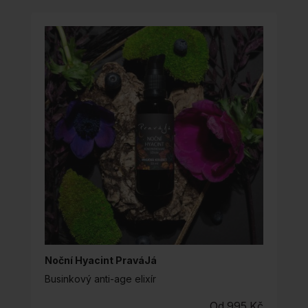
VÍCE
VARIANT.
MOŽNOSTI
LZE
VYBRAT
NA
STRÁNCE
PRODUKTU
Noční Hyacint PraváJá
Businkový anti-age elixír
Od
995
Kč