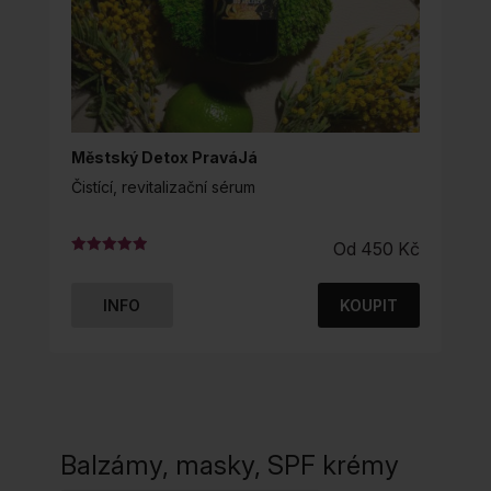
Městský Detox PraváJá
Čistící, revitalizační sérum
Od
450
Kč
Hodnocení
4.99
z 5
INFO
KOUPIT
TENTO
PRODUKT
MÁ
VÍCE
VARIANT.
MOŽNOSTI
Balzámy, masky, SPF krémy
LZE