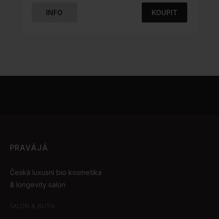
5.00
z 5
INFO
KOUPIT
PRAVÁJÁ
Česká luxusní bio kosmetika
& longevity salon
SALON & BUTIK: