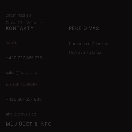
Žitomírská 13
Praha 10 – Vršovice
KONTAKTY
PÉČE O VÁS
SALON:
Poradna se Zdenkou
Doprava a platba
+420 727 865 776
salon@pravaja.cz
E-SHOP
PODPORA:
+420 601 557 833
ahoj@pravaja.cz
MŮJ ÚČET & INFO