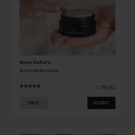
Reset Dafna's
enzymatická maska
1 750
Kč
Hodnocení
5.00
z 5
INFO
KOUPIT