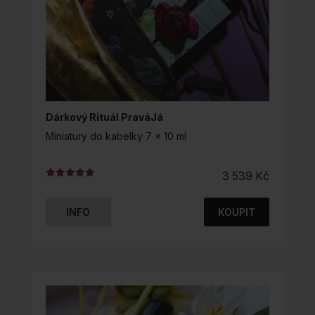
Dárkový Rituál PraváJá
Miniatury do kabelky 7 x 10 ml
3 539
Kč
Hodnocení
4.97
z 5
INFO
KOUPIT