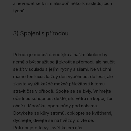
a nevracet se k nim alespoň několik následujících
týdnů.
3) Spojení s přírodou
Příroda je mocná čarodějka a naším úkolem by
nemělo být snažit se ji zkrotit a přemoci, ale naučit
se žít v souladu s jejími rytmy a sílami. Ne všichni
máme ten luxus každý den vyběhnout do lesa, ale
zkuste využít každé možné příležitosti k tomu
strávit čas v přírodě. Spojte se se živly. Vnímejte
očistnou schopnost deště, sílu větru na kopci, žár
ohně u táboráku, oporu půdy pod nohama.
Dotýkejte se kůry stromů, obklopte se květinami,
dýchejte, dívejte se na hvězdy, divte se.
Potřebujete to vy i svět kolem nás.