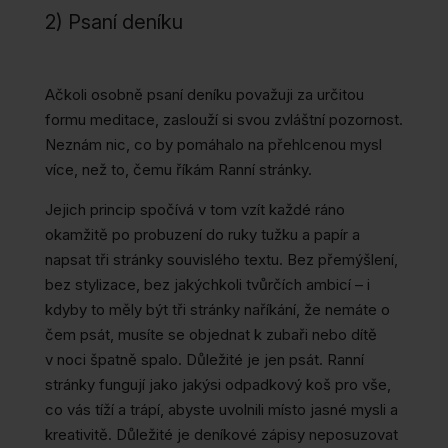
2) Psaní deníku
Ačkoli osobně psaní deníku považuji za určitou
formu meditace, zaslouží si svou zvláštní pozornost.
Neznám nic, co by pomáhalo na přehlcenou mysl
více, než to, čemu říkám Ranní stránky.
Jejich princip spočívá v tom vzít každé ráno
okamžitě po probuzení do ruky tužku a papír a
napsat tři stránky souvislého textu. Bez přemýšlení,
bez stylizace, bez jakýchkoli tvůrčích ambicí – i
kdyby to měly být tři stránky naříkání, že nemáte o
čem psát, musíte se objednat k zubaři nebo dítě
v noci špatně spalo. Důležité je jen psát. Ranní
stránky fungují jako jakýsi odpadkový koš pro vše,
co vás tíží a trápí, abyste uvolnili místo jasné mysli a
kreativitě. Důležité je deníkové zápisy neposuzovat