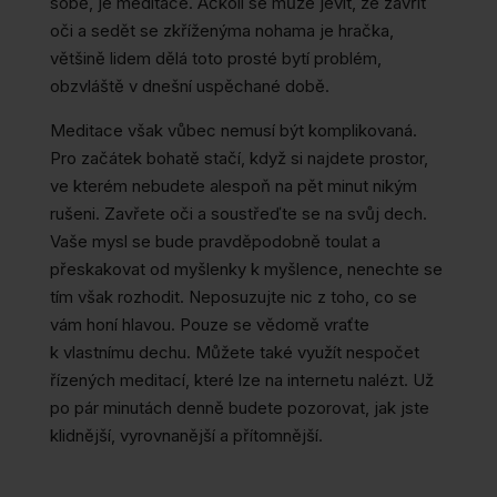
sobě, je meditace. Ačkoli se může jevit, že zavřít
oči a sedět se zkříženýma nohama je hračka,
většině lidem dělá toto prosté bytí problém,
obzvláště v dnešní uspěchané době.
Meditace však vůbec nemusí být komplikovaná.
Pro začátek bohatě stačí, když si najdete prostor,
ve kterém nebudete alespoň na pět minut nikým
rušeni. Zavřete oči a soustřeďte se na svůj dech.
Vaše mysl se bude pravděpodobně toulat a
přeskakovat od myšlenky k myšlence, nenechte se
tím však rozhodit. Neposuzujte nic z toho, co se
vám honí hlavou. Pouze se vědomě vraťte
k vlastnímu dechu. Můžete také využít nespočet
řízených meditací, které lze na internetu nalézt. Už
po pár minutách denně budete pozorovat, jak jste
klidnější, vyrovnanější a přítomnější.