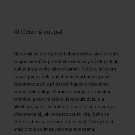
4) Očistná koupel
Něco tak na první pohled obyčejného jako je horká
koupel se může proměnit v dokonalý očistný rituál,
pokud ji stanovíte takový záměr. Můžete si kolem
zapálit pár svíček, pustit relaxační hudbu, použít
epsomskou sůl a přidat pár kapek oblíbeného
esenciálního oleje. Geranium spojuje s ženskou
stránkou a otevírá srdce, levandule ztišuje a
uklidňuje, pačuli uzemňuje. Ponořte se do vody a
představte si, jak voda rozpouští vše, čeho se
chcete zbavit a co vám již neslouží. Někdy stačí
málo k tomu cítit se jako znovuzrozená.