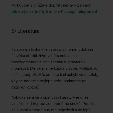
Po koupeli si můžete dopřát i některý z našich
pleťových rituálů, které v Pravájá milujeme :)
5) Literatura
Ta správná kniha v ten správný moment dokáže
člověku obrátit život vzhůru nohama a
rozvzpomenout si na všechnu tu prastarou
moudrost, kterou máme každá v sobě. Pohladí po
duši a podpoří. Můžeme se k ní uchýlit ve chvílích,
kdy se necítíme nejlépe nebo prahneme po
rozšíření obzorů.
Nabídka ženské a spirituální literatury je dnes
v našich knihkupectvích poměrně široká. Podělím
se s vámi alespoň o ty mé nejmilejší a nejlepší