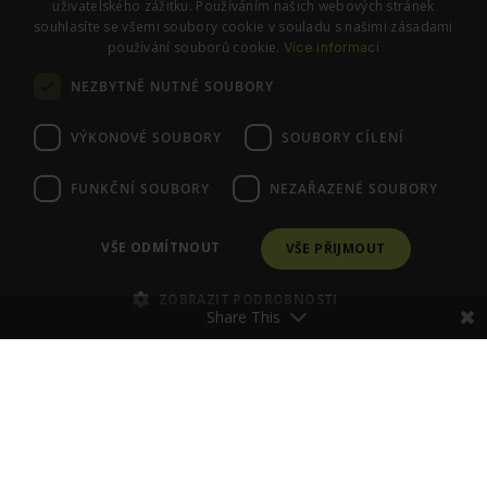
uživatelského zážitku. Používáním našich webových stránek
souhlasíte se všemi soubory cookie v souladu s našimi zásadami
používání souborů cookie.
Více informací
SLEDUJTE NÁS
NEZBYTNĚ NUTNÉ SOUBORY
Instagram
Facebook
VÝKONOVÉ SOUBORY
SOUBORY CÍLENÍ
FUNKČNÍ SOUBORY
NEZAŘAZENÉ SOUBORY
© PraváJá. Všechna práva vyhrazena.
VŠE ODMÍTNOUT
VŠE PŘIJMOUT
ZOBRAZIT PODROBNOSTI
Share This
Poraďte se se Zdenkou