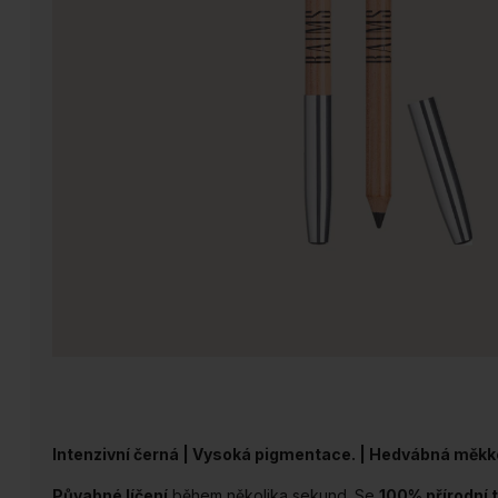
Intenzivní černá | Vysoká pigmentace. | Hedvábná měkk
Půvabné líčení
během několika sekund. Se
100% přírodní 