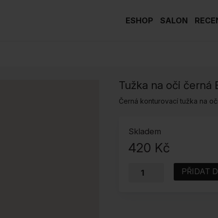
ESHOP
SALON
RECE
Tužka na oči černá
Černá konturovací tužka na oči,
Skladem
420
Kč
Tužka
PŘIDAT 
na
oči
BAIMS
Kajal