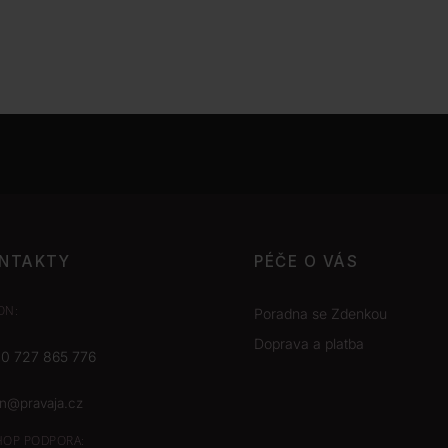
NTAKTY
PÉČE O VÁS
ON:
Poradna se Zdenkou
Doprava a platba
0 727 865 776
on@pravaja.cz
HOP
PODPORA: