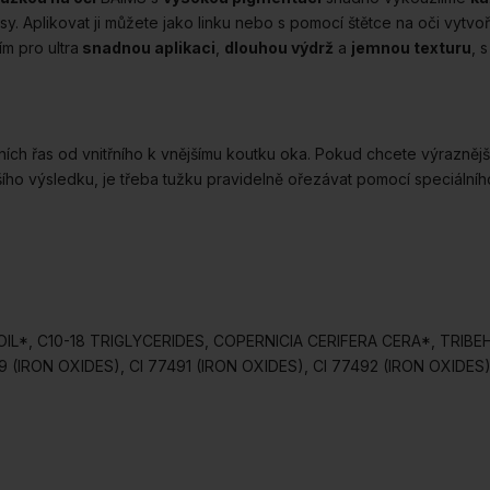
y. Aplikovat ji můžete jako linku nebo s pomocí štětce na oči vytvoř
ím pro ultra
snadnou aplikaci
,
dlouhou výdrž
a
jemnou texturu
, 
ch řas od vnitřního k vnějšímu koutku oka. Pokud chcete výraznější lí
jšího výsledku, je třeba tužku pravidelně ořezávat pomocí speciáln
, C10-18 TRIGLYCERIDES, COPERNICIA CERIFERA CERA*, TRIBEHE
IRON OXIDES), CI 77491 (IRON OXIDES), CI 77492 (IRON OXIDES