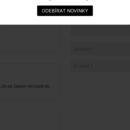
o,že se časem nerozpíjí do