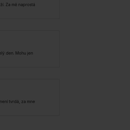
ží. Za mě naprostá
elý den. Mohu jen
 není tvrdá, za mne