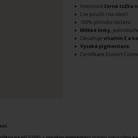
Stift
Intenzivní
černá tužka n
množství
Lze použít i na obočí.
100% přírodní složení.
Měkké linky,
jednoduch
Obsahuje
vitamin E a ko
Vysoká pigmentace.
Certifikace Ecocert Cosmo
ost.
tužkou na oči
BAIMS s
vysokou pigmentací
snadno vykouzlíme
ka