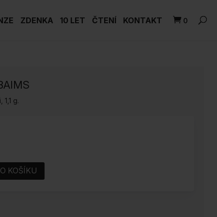
NZE
ZDENKA
10 LET
ČTENÍ
KONTAKT
0
 BAIMS
 1,1 g.
DO KOŠÍKU