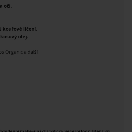
a oči.
é
kouřové líčení.
kosový olej.
s Organic a další.
ždodenní make-up
i dramatický
večerní look
. Intenzivní