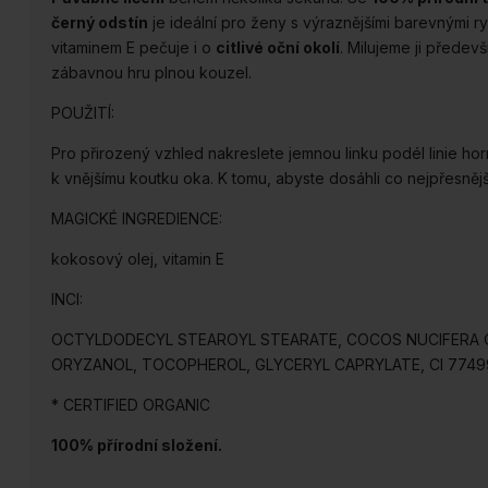
černý odstín
je ideální pro ženy s výraznějšími barevnými rys
vitaminem E pečuje i o
citlivé oční okolí
. Milujeme ji předevš
zábavnou hru plnou kouzel.
POUŽITÍ:
Pro přirozený vzhled nakreslete jemnou linku podél linie horní
k vnějšímu koutku oka. K tomu, abyste dosáhli co nejpřesně
MAGICKÉ INGREDIENCE:
kokosový olej, vitamin E
INCI:
OCTYLDODECYL STEAROYL STEARATE, COCOS NUCIFERA OIL*
ORYZANOL, TOCOPHEROL, GLYCERYL CAPRYLATE, CI 77499 (
* CERTIFIED ORGANIC
100% přírodní složení.