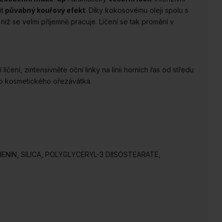
it
půvabný kouřový efekt
. Díky kokosovému oleji spolu s
s níž se velmi příjemně pracuje. Líčení se tak promění v
čení, zintensivněte oční linky na linii horních řas od středu
ího kosmetického ořezávátka.
NIN, SILICA, POLYGLYCERYL-3 DIISOSTEARATE,
)