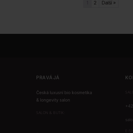
1
2
Další »
PRAVÁJÁ
KO
SAL
Česká luxusní bio kosmetika
& longevity salon
+42
SALON & BUTIK:
sal
E-S