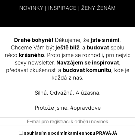
Drahé bohyně!
Děkujeme, že
jste s námi
.
Chceme Vám být
ještě blíž
, a
budovat
spolu
něco
krásného
. Proto jsme se rozhodli, pro nejvíc
sexy newsletter.
Navzájem se inspirovat
,
předávat zkušenosti a
budovat komunitu
, kde je
každá z nás.
Silná. Odvážná. A úžasná.
Vaše hodnocení
Protože jsme. #opravdove
5
souhlasím s
podmínkami eshopu PRAVÁJÁ