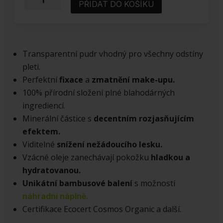
PŘIDAT DO KOŠÍKU
kompaktní
pudr
BAIMS
10
Transparentní pudr vhodný pro všechny odstíny
Crystal
pleti.
množství
Perfektní
fixace
a
zmatnění make-upu.
100% přírodní složení plné blahodárných
ingrediencí.
Minerální částice s
decentním rozjasňujícím
efektem.
Viditelné
snížení nežádoucího lesku.
Vzácné oleje zanechávají pokožku
hladkou a
hydratovanou.
Unikátní bambusové balení
s možností
náhradní náplně.
Certifikace Ecocert Cosmos Organic a další.