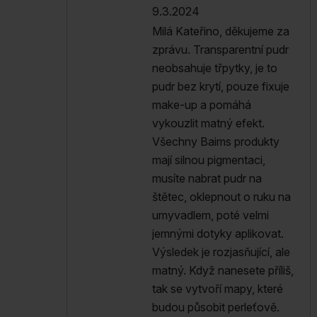
9.3.2024
Milá Kateřino, děkujeme za
zprávu. Transparentní pudr
neobsahuje třpytky, je to
pudr bez krytí, pouze fixuje
make-up a pomáhá
vykouzlit matný efekt.
Všechny Baims produkty
mají silnou pigmentaci,
musíte nabrat pudr na
štětec, oklepnout o ruku na
umyvadlem, poté velmi
jemnými dotyky aplikovat.
Výsledek je rozjasňující, ale
matný. Když nanesete příliš,
tak se vytvoří mapy, které
budou působit perleťově.