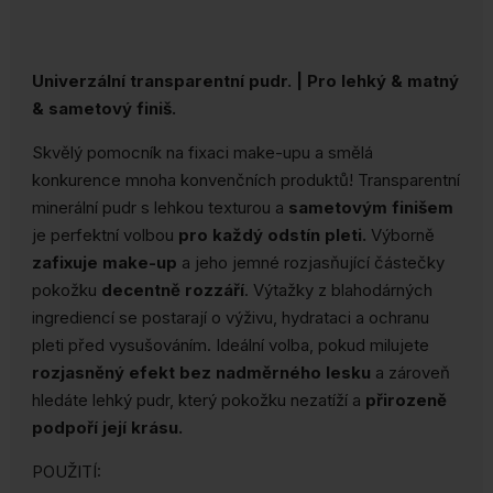
Univerzální transparentní pudr. | Pro lehký & matný
& sametový finiš.
Skvělý pomocník na fixaci make-upu a smělá
konkurence mnoha konvenčních produktů! Transparentní
minerální pudr s lehkou texturou a
sametovým finišem
je perfektní volbou
pro každý odstín pleti.
Výborně
zafixuje make-up
a jeho jemné rozjasňující částečky
pokožku
decentně rozzáří
. Výtažky z blahodárných
ingrediencí se postarají o výživu, hydrataci a ochranu
pleti před vysušováním. Ideální volba, pokud milujete
rozjasněný efekt bez nadměrného lesku
a zároveň
hledáte lehký pudr, který pokožku nezatíží a
přirozeně
podpoří její krásu.
POUŽITÍ: