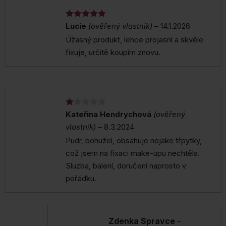
Hodnocení
Lucie
(ověřený vlastník)
–
14.1.2026
5
z 5
Úžasný produkt, lehce projasní a skvěle
fixuje, určitě koupím znovu.
H
Kateřina Hendrychová
(ověřený
od
vlastník)
–
8.3.2024
no
ce
Pudr, bohužel, obsahuje nejake třpytky,
ní
1
což jsem na fixaci make-upu nechtěla.
z
Sluzba, balení, doručení naprosto v
5
pořádku.
Zdenka Spravce
–