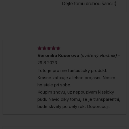
Dejte tomu druhou šanci :)
Hodnocení
Veronika Kucerova
(ověřený vlastník)
–
5
z 5
29.8.2023
Toto je pro me fantasticky produkt.
Krasne zafixuje a lehce projasni. Nosim
ho stale pri sobe.
Koupim znovu, uz nepouzivam klasicky
pudr. Navic diky tomu, ze je transparentni,
bude skvely po cely rok. Doporucuji.