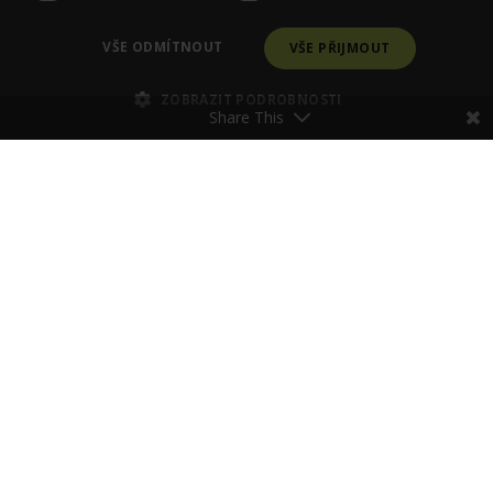
© PraváJá. Všechna práva vyhrazena.
VŠE ODMÍTNOUT
VŠE PŘIJMOUT
ZOBRAZIT PODROBNOSTI
Share This
Poraďte se se Zdenkou