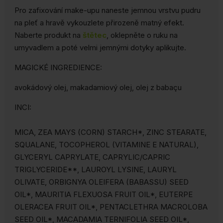
Pro zafixování make-upu naneste jemnou vrstvu pudru
na pleť a hravě vykouzlete přirozeně matný efekt.
Naberte produkt na
štětec
, oklepněte o ruku na
umyvadlem a poté velmi jemnými dotyky aplikujte.
MAGICKÉ INGREDIENCE:
avokádový olej, makadamiový olej, olej z babaçu
INCI:
MICA, ZEA MAYS (CORN) STARCH*, ZINC STEARATE,
SQUALANE, TOCOPHEROL (VITAMINE E NATURAL),
GLYCERYL CAPRYLATE, CAPRYLIC/CAPRIC
TRIGLYCERIDE**, LAUROYL LYSINE, LAURYL
OLIVATE, ORBIGNYA OLEIFERA (BABASSU) SEED
OIL*, MAURITIA FLEXUOSA FRUIT OIL*, EUTERPE
OLERACEA FRUIT OIL*, PENTACLETHRA MACROLOBA
SEED OIL*, MACADAMIA TERNIFOLIA SEED OIL*,