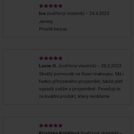
Hodnocení
Iva
(ověřený vlastník)
–
24.4.2023
5
z 5
Jemný.
Prostě bezva.
Hodnocení
Lucie G.
(ověřený vlastník)
–
28.2.2023
5
z 5
Skvělý pomocník na fixaci makeupu. Má i
funkci přirozeného projasnění, takže pleť
vypadá svěže a projasněně. Považuji to
za kvalitní produkt, který nezklame.
Hodnocení
Kristýna Kolářová
(ověřený vlastník)
–