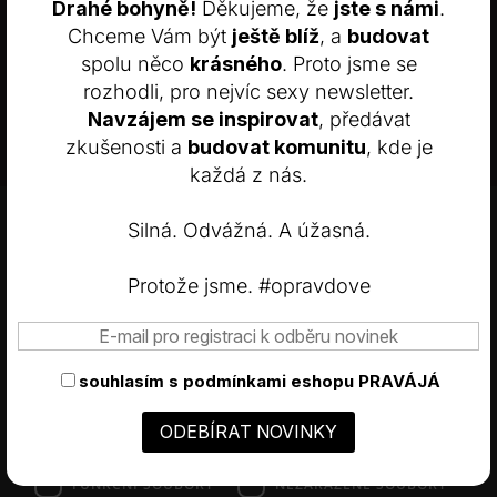
Drahé bohyně!
Děkujeme, že
jste s námi
.
+420 601 557 833
Chceme Vám být
ještě blíž
, a
budovat
spolu něco
krásného
. Proto jsme se
ahoj@pravaja.cz
rozhodli, pro nejvíc sexy newsletter.
Navzájem se inspirovat
, předávat
MŮJ ÚČET & INFO
zkušenosti a
budovat komunitu
, kde je
každá z nás.
Můj účet
×
Obchodní podmínky
Tyto webové stránky používají
Silná. Odvážná. A úžasná.
soubory cookie.
Odstoupení od smlouvy
Nastavení cookies
Tyto webové stránky používají soubory cookie ke zlepšení
Protože jsme. #opravdove
uživatelského zážitku. Používáním našich webových stránek
souhlasíte se všemi soubory cookie v souladu s našimi zásadami
používání souborů cookie.
Více informací
SLEDUJTE NÁS
NEZBYTNĚ NUTNÉ SOUBORY
souhlasím s
podmínkami eshopu PRAVÁJÁ
Instagram
Facebook
VÝKONOVÉ SOUBORY
SOUBORY CÍLENÍ
FUNKČNÍ SOUBORY
NEZAŘAZENÉ SOUBORY