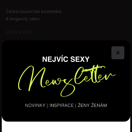
Česká luxusní bio kosmetika
& longevity salon
SALON & BUTIK:
×
Žitomírská 13
Praha 10 – Vršovice
KONTAKTY
PÉČE O VÁS
SALON:
Poradna se Zdenkou
Doprava a platba
+420 727 865 776
salon@pravaja.cz
E-SHOP
PODPORA: