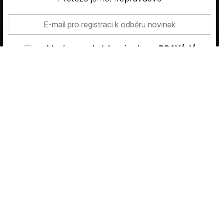
VŠE ODMÍTNOUT
VŠE PŘIJMOUT
ZOBRAZIT PODROBNOSTI
Share This
Poraďte se se Zdenkou
souhlasím s
podmínkami eshopu PRAVÁJÁ