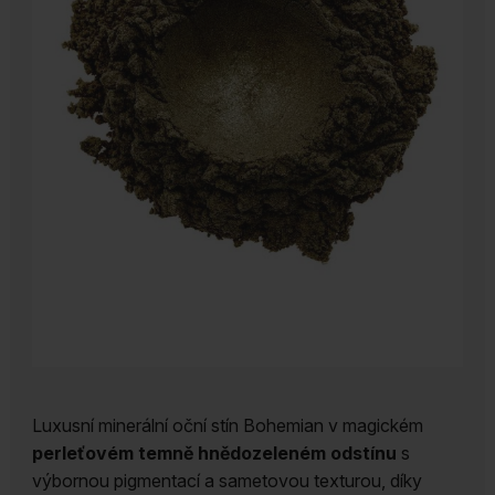
Luxusní minerální oční stín Bohemian v magickém
perleťovém temně hnědozeleném odstínu
s
výbornou pigmentací a sametovou texturou, díky