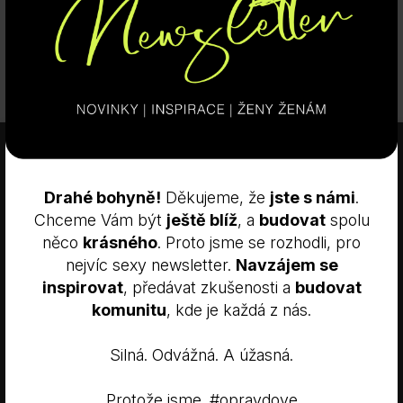
ODESLAT
×
Tyto webové stránky používají
soubory cookie.
Drahé bohyně!
Děkujeme, že
jste s námi
.
Tyto webové stránky používají soubory cookie ke zlepšení
uživatelského zážitku. Používáním našich webových stránek
Chceme Vám být
ještě blíž
, a
budovat
spolu
souhlasíte se všemi soubory cookie v souladu s našimi zásadami
něco
krásného
. Proto jsme se rozhodli, pro
používání souborů cookie.
Více informací
nejvíc sexy newsletter.
Navzájem se
E-shop:
+420 601 557 833
NEZBYTNĚ NUTNÉ SOUBORY
inspirovat
, předávat zkušenosti a
budovat
komunitu
, kde je každá z nás.
VAŠE OTÁZKY
DOPRAVA
VÝKONOVÉ SOUBORY
SOUBORY CÍLENÍ
OBCHODNÍ PODMÍNKY
Silná. Odvážná. A úžasná.
ODSTOUPENÍ OD SMLOUVY
MŮJ ÚČET
FUNKČNÍ SOUBORY
NEZAŘAZENÉ SOUBORY
NASTAVENÍ COOKIES
Protože jsme. #opravdove