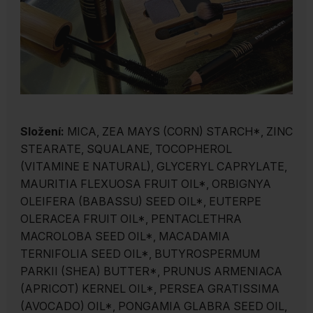
Složení:
MICA, ZEA MAYS (CORN) STARCH*, ZINC
STEARATE, SQUALANE, TOCOPHEROL
(VITAMINE E NATURAL), GLYCERYL CAPRYLATE,
MAURITIA FLEXUOSA FRUIT OIL*, ORBIGNYA
OLEIFERA (BABASSU) SEED OIL*, EUTERPE
OLERACEA FRUIT OIL*, PENTACLETHRA
MACROLOBA SEED OIL*, MACADAMIA
TERNIFOLIA SEED OIL*, BUTYROSPERMUM
PARKII (SHEA) BUTTER*, PRUNUS ARMENIACA
(APRICOT) KERNEL OIL*, PERSEA GRATISSIMA
(AVOCADO) OIL*, PONGAMIA GLABRA SEED OIL,