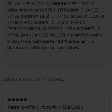
SILICA, HELIANTHUS ANNUUS SEED FLOUR.
Může obsahovat: CI 77891 (TITANIUM DIOXIDE), CI
77492 (IRON OXIDES), CI 77491 (IRON OXIDES), CI
77499 (IRON OXIDES), CI 77510 (FERRIC
FERROCYANIDE), CI 77007 (ULTRAMARINES), CI
77742 (MANGANESE VIOLET),
* z certifikovaného
ekologického zemědělství,
100 % přírodní
, 11 %
složek je z certifikovaného zemědělství.
Zákaznice napsaly 1 recenzi
Hodnocení
Petra
(ověřený vlastník)
–
12.10.2023
5
z 5