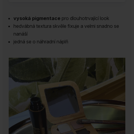
80
Bohemian
vysoká pigmentace
pro dlouhotrvající look
náhradní
hedvábná textura skvěle fixuje a velmi snadno se
náplň
nanáší
množství
jedná se o náhradní náplň