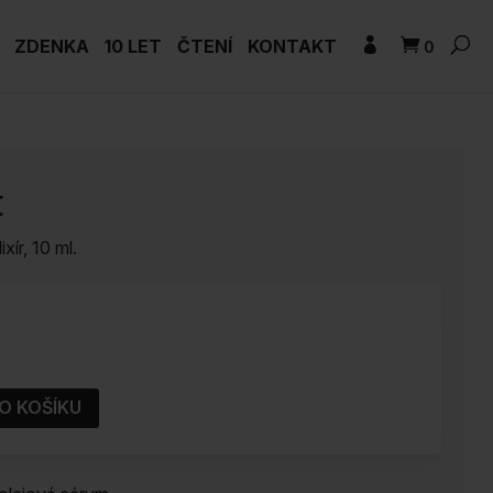
ZDENKA
10 LET
ČTENÍ
KONTAKT
0
t
xír, 10 ml.
O KOŠÍKU