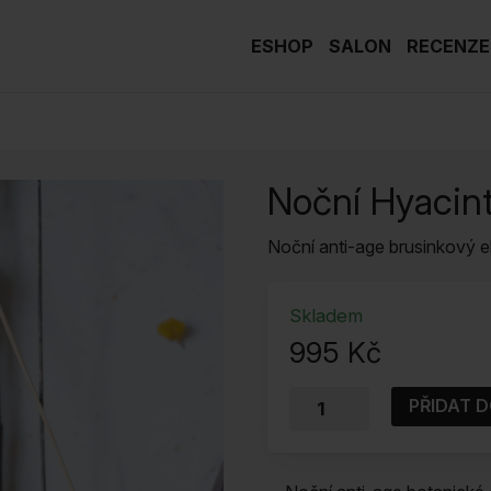
ESHOP
SALON
RECENZE
Noční Hyacin
Noční anti-age brusinkový eli
Skladem
995
Kč
Noční
PŘIDAT D
hyacint
10
ml