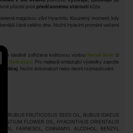
zivně působí proti
předčasnému stárnutí
kůže.
pletená magickou vůní Hyacintu. Kouzelný moment, kdy
líbenější částí celého dne. Noční Hyacint promění večerní
erá je ideálně zvlhčena květovou vodou
Neroli Květ
či
ou Hydrataci
.
Pro nejlepší omlazující výsledky zapojte
 obličej
. Noční dokonalost nebo denní rozmazlování.
IL, RUBUS FRUTICOSUS SEED OIL, RUBUS IDAEUS
AURANTIUM FLOWER OIL, HYACINTHUS ORIENTALIS
ANIOL, FARNESOL, CINNAMYL ALCOHOL, BENZYL