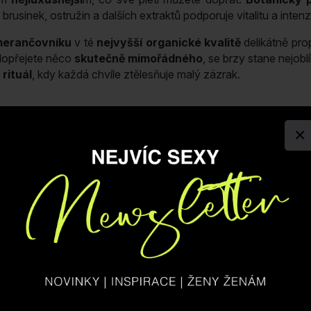
brusinek, ostružin a dalších extraktů podporuje vitalitu a inten
merančovníku
v té
nejvyšší organické kvalitě
delikátně pro
 dopřejete něco
skutečně mimořádného
, se brzy stane nejob
rituál
, kdy každá chvíle ztělesňuje malý zázrak.
ky Nočního Hyacintu a
vmasírujte do odlíčené pokožky
, kt
×
dejte do dlaní hydratační sérum
Jantarová Rosa
nebo
Krémov
o Váleček s hroty. Používejte ráno i večer na
čistý odlíčený
nt.
RHAMNOIDES SEED OIL, SCLEROCARYA BIRREA SEED O
NENSIS PEEL OIL EXPRESSED, TOCOPHEROL, CITRUS 
OIL, LIMONENE, LINALOOL, BENZYL ALCOHOL, GER