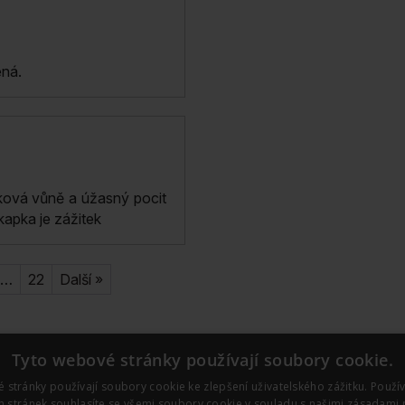
ená.
ková vůně a úžasný pocit
apka je zážitek
…
22
Další »
Tyto webové stránky používají soubory cookie.
 stránky používají soubory cookie ke zlepšení uživatelského zážitku. Použí
 stránek souhlasíte se všemi soubory cookie v souladu s našimi zásadami 