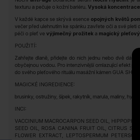
texturu a pečuje o kožní bariéru.
Vysoká koncentrace
V každé kapce se skrývá esence
opojných květů po
večer před ulehnutím ke spánku zavřete oči a své pleti
péči o pleť ve
výjimečný prožitek
a
magický pleťový 
POUŽITÍ:
Zahřejte dlaně, přidejte do nich jednu nebo dvě dáv
obyčejnou vodou. Pro intenzivnější omlazující efekt při
do svého pleťového rituálu masážní kámen GUA SHA neb
MAGICKÉ INGREDIENCE:
brusinky, ostružiny, šípek, rakytník, marula, maliny, hyaci
INCI:
VACCINIUM MACROCARPON SEED OIL, HIPPOPHAE 
SEED OIL, ROSA CANINA FRUIT OIL, CITRUS SI
FLOWER EXTRACT, LEPTOSPERMUM PETERSONII 