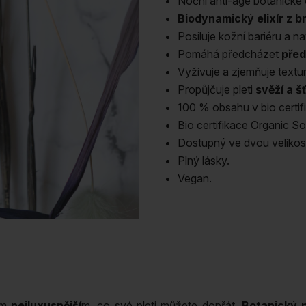
Noční anti-age botanické 
množství
Biodynamický elixír z br
Posiluje kožní bariéru a na
Pomáhá předcházet
před
Vyživuje a zjemňuje text
Propůjčuje pleti
svěží a š
100 % obsahu v bio certifi
Bio certifikace Organic So
Dostupný ve dvou velikost
Plný lásky.
Vegan.
ím
nejluxusnější
m, co své pleti můžete dopřát.
Botanický p