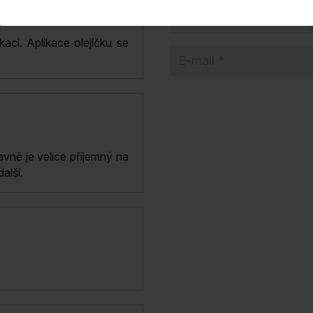
aci. Aplikace olejíčku se
vně je velice příjemný na
alší.