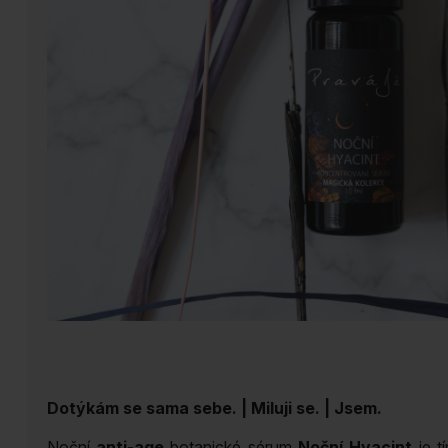
Dotýkám se sama sebe. | Miluji se. | Jsem.
Noční
anti-age
botanické sérum
Noční Hyacint
je t