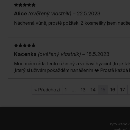
Hodnocení
5
Alice
(ověřený vlastník)
–
22.5.2023
z 5
Nádherná vůně, prostě požitek. Z kosmetiky jsem nadš
Hodnocení
5
Kacenka
(ověřený vlastník)
–
18.5.2023
z 5
Moc mám ráda tento úžasný a voňaví hyacint ,to je ta
,který si užívám pokaždém nanášením ❤️ Prostě každá k
« Předchozí
1
…
13
14
15
16
17
Tyto webové
webových