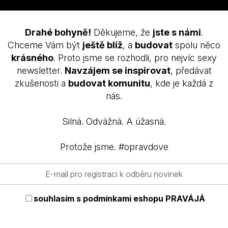
ploše pokožky.
Drahé bohyně!
Děkujeme, že
jste s námi
.
Chceme Vám být
ještě blíž
, a
budovat
spolu něco
krásného
. Proto jsme se rozhodli, pro nejvíc sexy
newsletter.
Navzájem se inspirovat
, předávat
Vaše hodnocen
zkušenosti a
budovat komunitu
, kde je každá z
nás.
Silná. Odvážná. A úžasná.
Protože jsme. #opravdove
souhlasím s
podmínkami eshopu PRAVÁJÁ