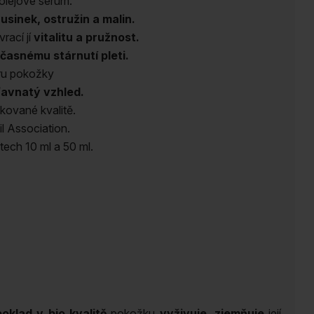
olejové sérum.
usinek, ostružin a malin.
vrací jí
vitalitu a pružnost.
časnému stárnutí pleti.
uru pokožky
ťavnatý vzhled.
kované kvalitě.
il Association.
ech 10 ml a 50 ml.
oklad v bio kvalitě
pokožku
vyživuje, zjemňuje
její