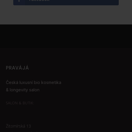
PRAVÁJÁ
Česká luxusní bio kosmetika
& longevity salon
SALON & BUTIK:
Žitomírská 13