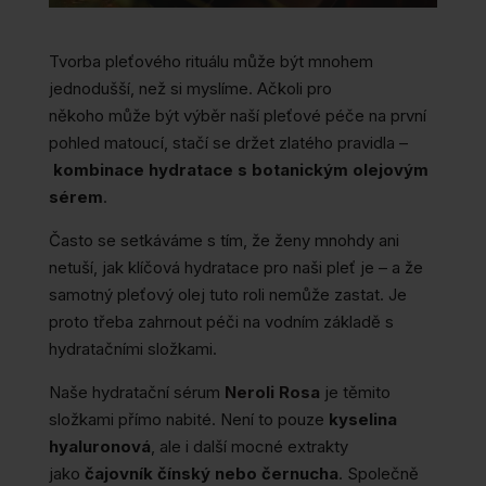
Tvorba pleťového rituálu může být mnohem
jednodušší, než si myslíme. Ačkoli pro
někoho může být výběr naší pleťové péče na první
pohled matoucí, stačí se držet zlatého pravidla –
kombinace hydratace s botanickým olejovým
sérem
.
Často se setkáváme s tím, že ženy mnohdy ani
netuší, jak klíčová hydratace pro naši pleť je – a že
samotný pleťový olej tuto roli nemůže zastat. Je
proto třeba zahrnout péči na vodním základě s
hydratačními složkami.
Naše hydratační sérum
Neroli Rosa
je těmito
složkami přímo nabité. Není to pouze
kyselina
hyaluronová
, ale i další mocné extrakty
jako
čajovník čínský nebo černucha
. Společně