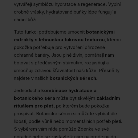
vytvářejí symbiózu hydratace a regenerace. Vyplní
drobné vrásky, hydratované buňky lépe fungují a
chrání kůži.
Tuto funkci potřebujeme umocnit
botanickými
extrakty s lehounkou tukovou texturou
, kterou
pokožka potřebuje pro vytvoření přirozené
ochranné bariéry. Jsou plné živin, pomáhají nám
bojovat s předčasným stárnutím, rozjasňují a
umocňují zdravou šťavnatost naší kůže. Přesně ty
najdete v našich
botanických sérech
.
Jednoduchá
kombinace hydratace a
botanického séra
může být skvělým
základním
rituálem pro pleť
, po kterém bude pokožka
prospívat. Botanické sérum si můžete vybírat dle
libosti, podle vůně nebo momentálních potřeb pleti.
S výběrem vám ráda pomůže Zdenka ve své
poradně nebo se zastavte k nám na prodejnu do