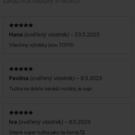
Zákaznice napsaly 9 recenzí
Hodnocení
Hana
(ověřený vlastník)
–
23.5.2023
5
z 5
Všechny výrobky jsou TOP!!!!
Hodnocení
Pavlína
(ověřený vlastník)
–
9.5.2023
5
z 5
Tužka se dobře nanáší i roztírá, je supr
Hodnocení
Iva
(ověřený vlastník)
–
6.5.2023
5
z 5
Stejně super tužka,jako ta černá.🥰