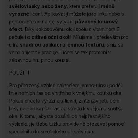
světlovlásky nebo ženy,
které preferuj
í méně
výrazné
líčení. Aplikovat ji můžete jako linku nebo s
pomocí štětce na oči vytvořit
půvabný kouřový
efekt
. Díky kokosovému oleji spolu s vitaminem E
pečuje i o
citlivé oční okolí
. Milujeme ji především pro
ultra
snadnou aplikaci
a
jemnou texturu
, s níž se
velmi příjemně pracuje. Líčení se tak promění v
zábavnou hru plnou kouzel.
POUŽITÍ:
Pro přirozený vzhled nakreslete jemnou linku podél
linie horních řas od vnitřního k vnějšímu koutku oka.
Pokud chcete výraznější líčení, zintenzivněte oční
linky na linii horních řas od středu k vnějšímu koutku
oka. K tomu, abyste dosáhli co nejpřesnějšího
výsledku, je třeba tužku pravidelně ořezávat pomocí
speciálního kosmetického ořezávátka.