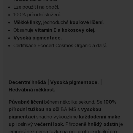
množství
Lze použít i na obočí.
100% přírodní složení.
Měkké linky,
jednoduché
kouřové líčení.
Obsahuje
vitamin E a kokosový olej.
Vysoká pigmentace.
Certifikace Ecocert Cosmos Organic a další.
Decentní hnědá | Vysoká pigmentace. |
Hedvábná měkkost.
Půvabné líčení
během několika sekund. Se
100%
přírodní tužkou na oči
BAIMS s
vysokou
pigmentací
snadno vykouzlíme
každodenní make-
up
i oslnivý
večerní look
. Přirozeně
hnědý odstín
je
jemnější než černá tužka na oči, proto je ideální pro