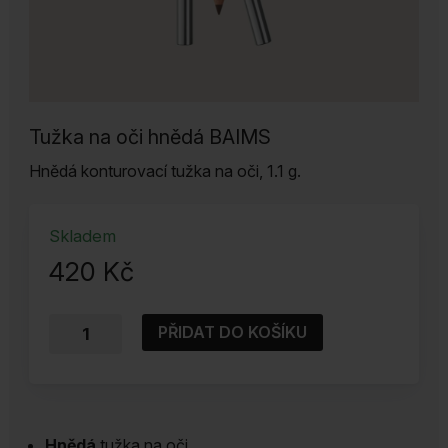
Tužka na oči hnědá BAIMS
Hnědá konturovací tužka na oči, 1.1 g.
Skladem
420
Kč
Tužka
PŘIDAT DO KOŠÍKU
na
oči
BAIMS
Brown
Hnědá
tužka na oči.