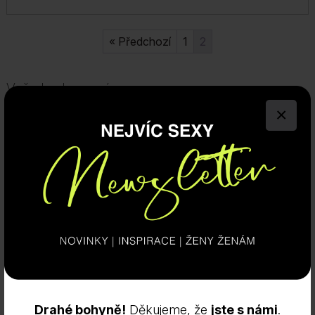
« Předchozí
1
2
Vaše hodnocení
×
Drahé bohyně!
Děkujeme, že
jste s námi
.