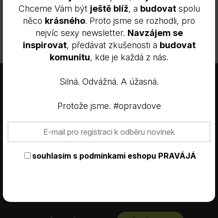
Chceme Vám být
ještě blíž
, a
budovat
spolu
něco
krásného
. Proto jsme se rozhodli, pro
nejvíc sexy newsletter.
Navzájem se
inspirovat
, předávat zkušenosti a
budovat
ODESLAT
komunitu
, kde je každá z nás.
×
Tyto webové stránky používají
Silná. Odvážná. A úžasná.
soubory cookie.
Tyto webové stránky používají soubory cookie ke zlepšení
Protože jsme. #opravdove
uživatelského zážitku. Používáním našich webových stránek
souhlasíte se všemi soubory cookie v souladu s našimi zásadami
používání souborů cookie.
Více informací
E-shop:
+420 601 557 833
NEZBYTNĚ NUTNÉ SOUBORY
souhlasím s
podmínkami eshopu PRAVÁJÁ
VAŠE OTÁZKY
DOPRAVA
VÝKONOVÉ SOUBORY
SOUBORY CÍLENÍ
OBCHODNÍ PODMÍNKY
ODSTOUPENÍ OD SMLOUVY
MŮJ ÚČET
FUNKČNÍ SOUBORY
NEZAŘAZENÉ SOUBORY
NASTAVENÍ COOKIES