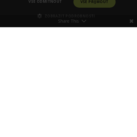
VŠE ODMÍTNOUT
VŠE PŘIJMOUT
ZOBRAZIT PODROBNOSTI
Share This
Poraďte se se Zdenkou