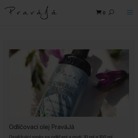
0
Odličovací olej PraváJá
Osvěžující směs na odlíčení a mytí, 10 ml a 100 ml.