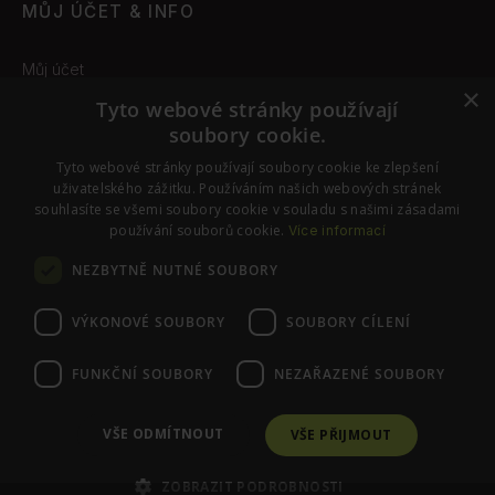
MŮJ ÚČET & INFO
Můj účet
×
Obchodní podmínky
Tyto webové stránky používají
soubory cookie.
Odstoupení od smlouvy
Tyto webové stránky používají soubory cookie ke zlepšení
Nastavení cookies
uživatelského zážitku. Používáním našich webových stránek
souhlasíte se všemi soubory cookie v souladu s našimi zásadami
používání souborů cookie.
Více informací
SLEDUJTE NÁS
NEZBYTNĚ NUTNÉ SOUBORY
Instagram
Facebook
VÝKONOVÉ SOUBORY
SOUBORY CÍLENÍ
FUNKČNÍ SOUBORY
NEZAŘAZENÉ SOUBORY
© PraváJá. Všechna práva vyhrazena.
VŠE ODMÍTNOUT
VŠE PŘIJMOUT
ZOBRAZIT PODROBNOSTI