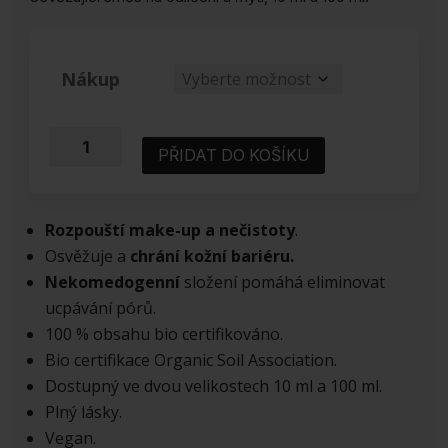
Nákup
Osvěžující
PŘIDAT DO KOŠÍKU
odličovací
olej
Pravájá
Rozpouští make-up a nečistoty
.
100
Osvěžuje a
chrání kožní bariéru.
ml
Nekomedogenní
složení pomáhá eliminovat
množství
ucpávání pórů.
100 % obsahu bio certifikováno.
Bio certifikace Organic Soil Association.
Dostupný ve dvou velikostech 10 ml a 100 ml.
Plný lásky.
Vegan.