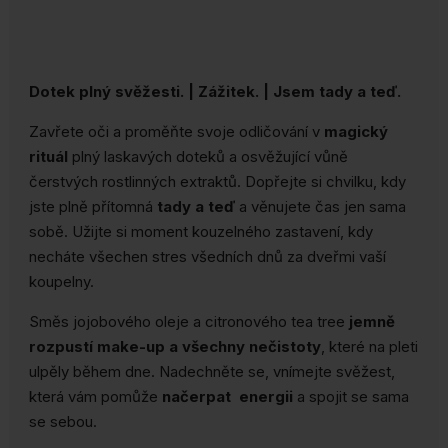
Dotek plný svěžesti. | Zážitek. | Jsem tady a teď.
Zavřete oči a proměňte svoje odličování v
magický
rituál
plný laskavých doteků a osvěžující vůně
čerstvých rostlinných extraktů. Dopřejte si chvilku, kdy
jste plně přítomná
tady a teď
a věnujete čas jen sama
sobě. Užijte si moment kouzelného zastavení, kdy
necháte všechen stres všedních dnů za dveřmi vaší
koupelny.
Směs jojobového oleje a citronového tea tree
jemně
rozpustí make-up a všechny nečistoty
, které na pleti
ulpěly během dne. Nadechněte se, vnímejte svěžest,
která vám pomůže
načerpat energii
a spojit se sama
se sebou.