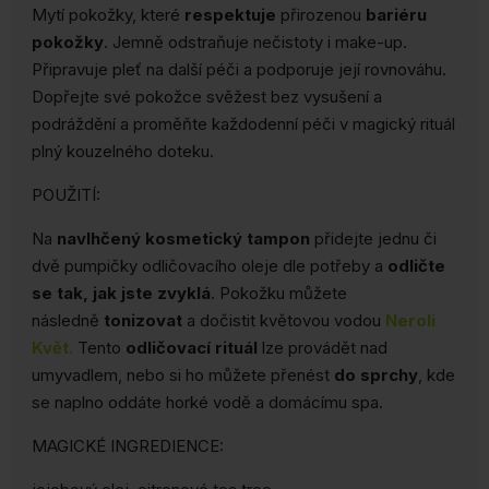
Mytí pokožky, které
respektuje
přirozenou
bariéru
pokožky
. Jemně odstraňuje nečistoty i make-up.
Připravuje pleť na další péči a podporuje její rovnováhu.
Dopřejte své pokožce svěžest bez vysušení a
podráždění a proměňte každodenní péči v magický rituál
plný kouzelného doteku.
POUŽITÍ:
Na
navlhčený kosmetický tampon
přidejte jednu či
dvě pumpičky odličovacího oleje dle potřeby a
odličte
se tak, jak jste zvyklá
. Pokožku můžete
následně
tonizovat
a dočistit květovou vodou
Neroli
Květ.
Tento
odličovací rituál
lze provádět nad
umyvadlem, nebo si ho můžete přenést
do sprchy
, kde
se naplno oddáte horké vodě a domácímu spa.
MAGICKÉ INGREDIENCE: