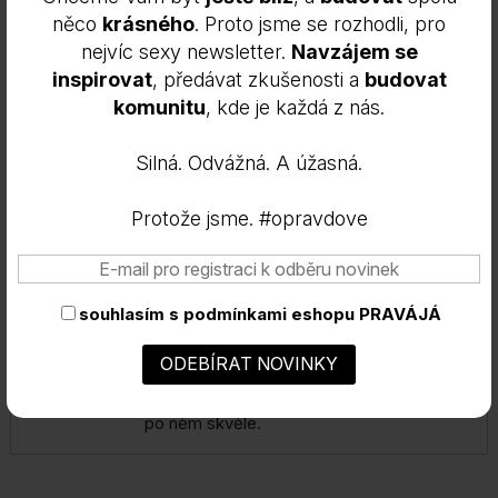
něco
krásného
. Proto jsme se rozhodli, pro
nejvíc sexy newsletter.
Navzájem se
Hodnocení
Simona Mikešová
(ověřený vlastník)
–
5
z 5
inspirovat
, předávat zkušenosti a
budovat
17.10.2022
komunitu
, kde je každá z nás.
Je to má první objednávka a jsem
nadšená. Mám sušší pleť a po aplikaci
Silná. Odvážná. A úžasná.
odličovacího olejíčku je krásně hedvábná
bez suchých míst. Hned po prvním použití
Protože jsme. #opravdove
viditelná změna. Jako bonus krásně voní.
souhlasím s
podmínkami eshopu PRAVÁJÁ
Hodnocení
Kristyna
–
12.10.2022
5
z 5
Opravdu osvěží jak je v popisku, cítím se
po něm skvěle.