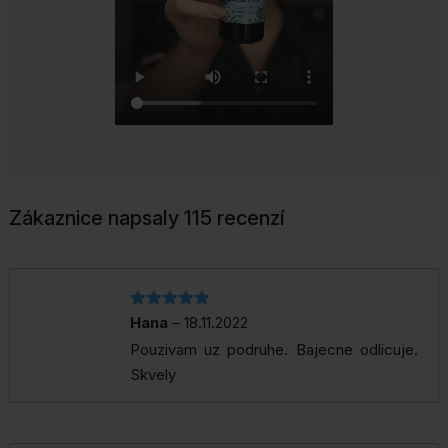
Zákaznice napsaly 115 recenzí
Hodnocení
Hana
–
18.11.2022
5
z 5
Pouzivam uz podruhe. Bajecne odlicuje.
Skvely