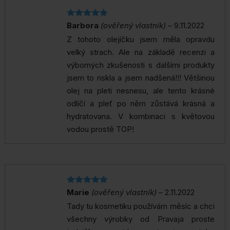
Hodnocení
Barbora
(ověřený vlastník)
–
9.11.2022
5
z 5
Z tohoto olejíčku jsem měla opravdu
velký strach. Ale na základě recenzi a
výborných zkušenosti s dalšími produkty
jsem to riskla a jsem nadšená!!! Většinou
olej na pleti nesnesu, ale tento krásné
odlíčí a pleť po něm zůstává krásná a
hydratovana. V kombinaci s květovou
vodou prostě TOP!
Hodnocení
Marie
(ověřený vlastník)
–
2.11.2022
5
z 5
Tady tu kosmetiku používám měsíc a chci
všechny výrobky od Pravaja proste