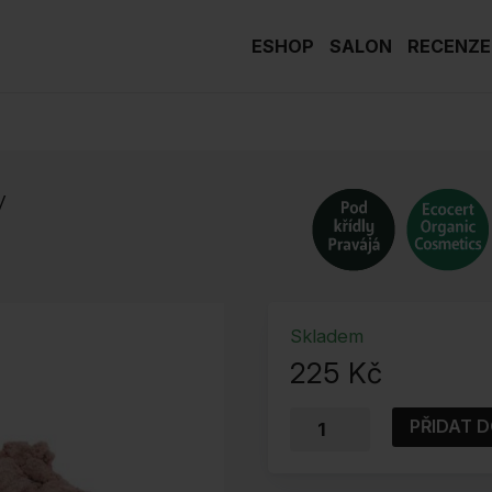
ESHOP
SALON
RECENZE
y
Skladem
225
Kč
Oční
PŘIDAT D
stíny
BAIMS