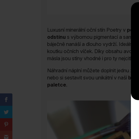
Luxusní minerální oční stín Poetry v
perl
odstínu
s výbornou pigmentací a sametov
báječně nanáší a dlouho vydrží. Ideální pr
koutku očních víček. Díky obsahu avok
másla jsou stíny vhodné i pro ty nejcitlivěj
Náhradní náplní můžete doplnit jednu z naš
nebo si sestavit svou unikátní v naší
bam
paletce
.