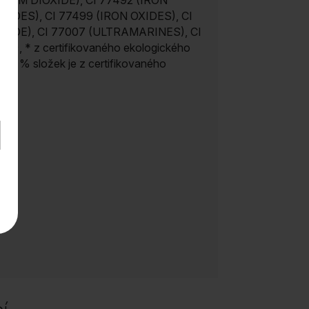
OXIDES), CI 77499 (IRON OXIDES), CI
IDE), CI 77007 (ULTRAMARINES), CI
ET),
* z certifikovaného ekologického
í
, 11 % složek je z certifikovaného