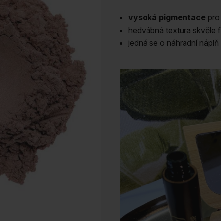
75
Poetry
vysoká pigmentace
pro 
náhradní
hedvábná textura skvěle f
náplň
jedná se o náhradní náplň
množství