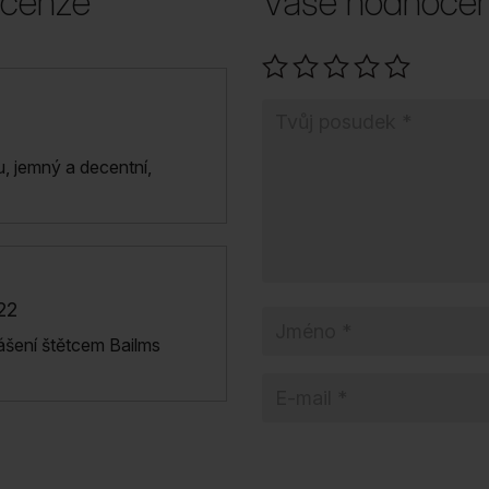
ecenze
Vaše hodnocen
, jemný a decentní,
22
šení štětcem Bailms