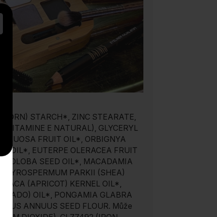
 (CORN) STARCH*, ZINC STEARATE,
(VITAMINE E NATURAL), GLYCERYL
LEXUOSA FRUIT OIL*, ORBIGNYA
ED OIL*, EUTERPE OLERACEA FRUIT
ACROLOBA SEED OIL*, MACADAMIA
 BUTYROSPERMUM PARKII (SHEA)
IACA (APRICOT) KERNEL OIL*,
VOCADO) OIL*, PONGAMIA GLABRA
IANTHUS ANNUUS SEED FLOUR.
Může
ANIUM DIOXIDE), CI 77492 (IRON