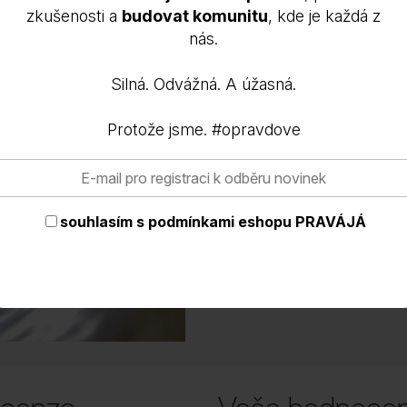
zkušenosti a
budovat komunitu
, kde je každá z
OXIDES), CI 77491 (IRON 
nás.
77510 (FERRIC FERROCYAN
77742 (MANGANESE VIOL
zemědělství,
100 % přírodn
Silná. Odvážná. A úžasná.
zemědělství.
Protože jsme. #opravdove
souhlasím s
podmínkami eshopu PRAVÁJÁ