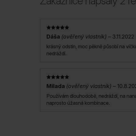
Zákaznice napsaly 2 r
Hodnocení
5
Dáša
(ověřený vlastník)
–
3.11.2022
z 5
krásný odstín, moc pěkně působí na víčku
nedráždí.
Hodnocení
5
Milada
(ověřený vlastník)
–
10.8.20
z 5
Používám dlouhodobě, nedráždí, na naná
naprosto úžasná kombinace.