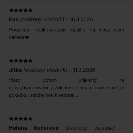
Hodnocení
Eva
(ověřený vlastník)
–
16.3.2026
5
z 5
Používám opakovaně,nic lepšího na vlasy jsem
neměla❤️
Hodnocení
Jitka
(ověřený vlastník)
–
11.3.2026
5
z 5
Vlasy potom příjemný na
dotyk,hydratované.,vzhledem tomu,že mám suchou
pokožku , náchylnou k seborei…..
Hodnocení
Helena Kučerová
(ověřený vlastník)
–
5
z 5