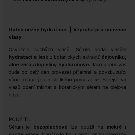
Dotek něžné
hydratace. | Vzpruha pro unavené
vlasy.
Osvěžení suchých vlasů. Sérum dodá vlasům
hydrataci a lesk
z botanických extraktů
čajovníku,
aloe vera a kyseliny hyaluronové.
Jako bonus vás
bude po celý den provázet příjemná a povzbuzující
vůně rozmarýnu a sladkého pomeranče. Silnější typ
vlasů ocení míchat s botanickým sérem na olejové
bázi.
POUŽITÍ:
Sérum je
bezoplachové
lze použít na
mokré i
suché vlasy.
Nanášejte ho v přiměřeném množství