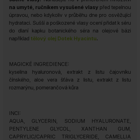
na umyté, ručníkem vysušené vlasy
před tepelnou
úpravou, nebo kdykoliv v průběhu dne pro osvěžující
hydrataci. Sušší a poškozené vlasy ocení přidat k séru
do dlaní kapku botanického séra na olejové bázi
například
tělový
olej
Dotek Hyacintu
.
MAGICKÉ INGREDIENCE:
kyselina hyaluronová, extrakt z listu čajovníku
čínského, aloe vera šťáva z listu, extrakt z listu
rozmarýnu, pomerančová kůra
INCI:
AQUA, GLYCERIN, SODIUM HYALURONATE,
PENTYLENE GLYCOL, XANTHAN GUM,
CAPRYLIC/CAPRIC TRIGLYCERIDE, CAMELLIA