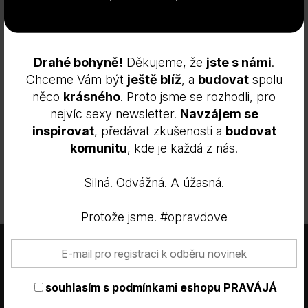
Drahé bohyně!
Děkujeme, že
jste s námi
.
Chceme Vám být
ještě blíž
, a
budovat
spolu
něco
krásného
. Proto jsme se rozhodli, pro
nejvíc sexy newsletter.
Navzájem se
inspirovat
, předávat zkušenosti a
budovat
komunitu
, kde je každá z nás.
Silná. Odvážná. A úžasná.
ODESLAT
Protože jsme. #opravdove
×
Tyto webové stránky používají
soubory cookie.
Tyto webové stránky používají soubory cookie ke zlepšení
souhlasím s
podmínkami eshopu PRAVÁJÁ
uživatelského zážitku. Používáním našich webových stránek
souhlasíte se všemi soubory cookie v souladu s našimi zásadami