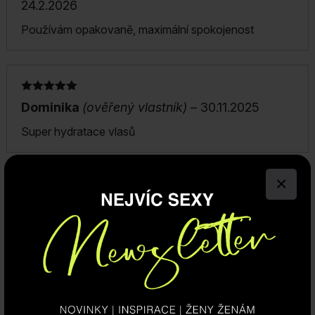
24.2.2026
Používám opakovaně, maximální spokojenost
Hodnocení
Dominika
(ověřený vlastník)
–
30.11.2025
5
z 5
Super hydratace vlasů
1
2
3
…
5
Další »
×
Vaše hodnocení