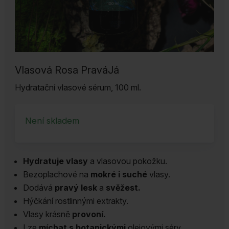
Vlasová Rosa PraváJá
Hydratační vlasové sérum, 100 ml.
Není skladem
Hydratuje vlasy
a vlasovou pokožku.
Bezoplachové na
mokré i suché
vlasy.
Dodává
pravý lesk
a
svěžest.
Hýčkání rostlinnými extrakty.
Vlasy krásně
provoní.
Lze
míchat s botanickými
olejovými séry.