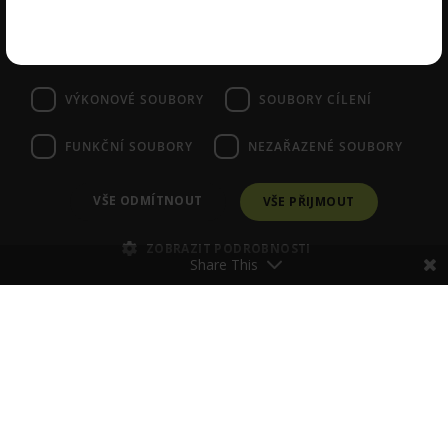
používání souborů cookie.
Více informací
E-shop:
+420 601 557 833
NEZBYTNĚ NUTNÉ SOUBORY
VAŠE OTÁZKY
DOPRAVA
VÝKONOVÉ SOUBORY
SOUBORY CÍLENÍ
OBCHODNÍ PODMÍNKY
ODSTOUPENÍ OD SMLOUVY
MŮJ ÚČET
FUNKČNÍ SOUBORY
NEZAŘAZENÉ SOUBORY
NASTAVENÍ COOKIES
VŠE ODMÍTNOUT
VŠE PŘIJMOUT
ZOBRAZIT PODROBNOSTI
Share This
Poraďte se se Zdenkou