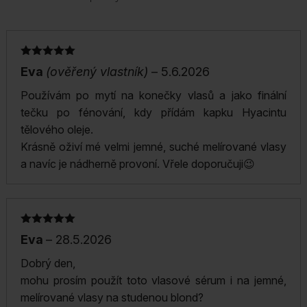
Hodnocení
Eva
(ověřený vlastník)
–
5.6.2026
5
z 5
Používám po mytí na konečky vlasů a jako finální
tečku po fénování, kdy přídám kapku Hyacintu
tělového oleje.
Krásně oživí mé velmi jemné, suché melírované vlasy
a navíc je nádherně provoní. Vřele doporučuji😉
Hodnocení
Eva
–
28.5.2026
5
z 5
Dobrý den,
mohu prosím použít toto vlasové sérum i na jemné,
melírované vlasy na studenou blond?