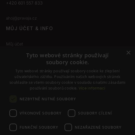
+420 601 557 833
ahoj@pravaja.cz
MŮJ ÚČET & INFO
Můj účet
×
Obchodní podmínky
Tyto webové stránky používají
soubory cookie.
Odstoupení od smlouvy
Tyto webové stránky používají soubory cookie ke zlepšení
Nastavení cookies
uživatelského zážitku. Používáním našich webových stránek
souhlasíte se všemi soubory cookie v souladu s našimi zásadami
používání souborů cookie.
Více informací
SLEDUJTE NÁS
NEZBYTNĚ NUTNÉ SOUBORY
Instagram
Facebook
VÝKONOVÉ SOUBORY
SOUBORY CÍLENÍ
FUNKČNÍ SOUBORY
NEZAŘAZENÉ SOUBORY
© PraváJá. Všechna práva vyhrazena.