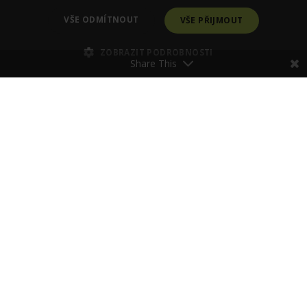
VŠE ODMÍTNOUT
VŠE PŘIJMOUT
ZOBRAZIT PODROBNOSTI
Share This
Poraďte se se Zdenkou