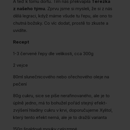
A teď k tomu dortu. Tím nás překvapila
Terezka
z našeho týmu
. Zprvu jsme si mysleli, že si z nás
dělá legraci, když máme všude tu řepu, ale ono to
chutná božsky. Co víc dodat, prostě to zkuste a
uvidíte.
Recept
1-3 červené řepy dle velikosti, cca 300g
2 vejce
80ml slunečnicového nebo ořechového oleje na
pečení
80g cukru, sice se píše nerafinovaného, ale je to
úplně jedno, má to bohužel pořád stejný efekt-
zvýšení hladiny cukru v krvi, doporučujeme Xylitol,
který tento efekt nemá, ale je to dražší varianta
150g špaldové mouky celozrnné