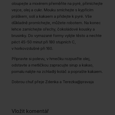
oloupejte a mixérem přeměňte na pyré, přimíchejte
vejce, olej a cukr. Mouku smíchejte s kypřícím
práškem, solí a kakaem a přidejte k pyré. Vše
důkladně promíchejte, můžete robotem. Na konec
lehce zamíchejte ořechy, čokoládové kousky a
brusinky. Do vymazané formy vylijte těsto a nechte
péct 45-50 minut při 180 stupních C,
v horkovzdušné při 160.
Připravte si polevu, v hrnečku rozpusťte olej,
odstavte a metličkou zapracujte sirup a kakao,
pomalu nalijte na zchladlý koláč a poprašte kakaem.
Dobrou chuť přeje Zdenka a Terezka@pravaja
Vložit komentář