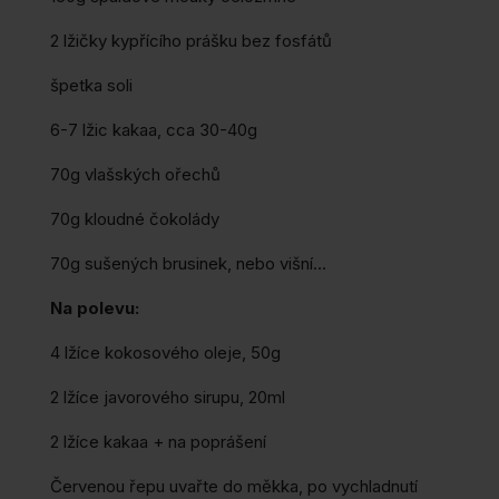
2 lžičky kypřícího prášku bez fosfátů
špetka soli
6-7 lžic kakaa, cca 30-40g
70g vlašských ořechů
70g kloudné čokolády
70g sušených brusinek, nebo višní…
Na polevu:
4 lžíce kokosového oleje, 50g
2 lžíce javorového sirupu, 20ml
2 lžíce kakaa + na poprášení
Červenou řepu uvařte do měkka, po vychladnutí