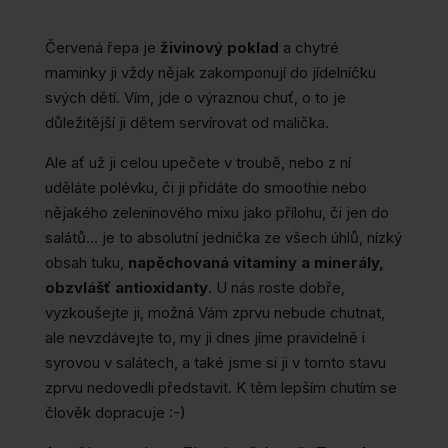
Červená řepa je
živinový poklad
a chytré
maminky ji vždy nějak zakomponují do jídelníčku
svých dětí. Vím, jde o výraznou chuť, o to je
důležitější ji dětem servírovat od malička.
Ale ať už ji celou upečete v troubě, nebo z ní
uděláte polévku, či ji přidáte do smoothie nebo
nějakého zeleninového mixu jako přílohu, či jen do
salátů… je to absolutní jednička ze všech úhlů, nízký
obsah tuku,
napěchovaná vitaminy a minerály,
obzvlášť antioxidanty
. U nás roste dobře,
vyzkoušejte ji, možná Vám zprvu nebude chutnat,
ale nevzdávejte to, my ji dnes jíme pravidelně i
syrovou v salátech, a také jsme si ji v tomto stavu
zprvu nedovedli představit. K těm lepším chutím se
člověk dopracuje :-)