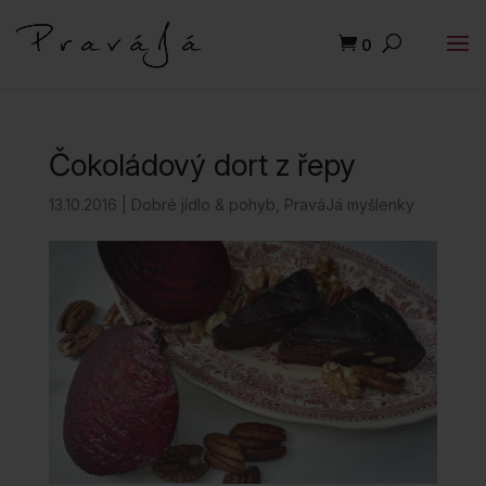
0
Čokoládový dort z řepy
13.10.2016
|
Dobré jídlo & pohyb
,
PraváJá myšlenky