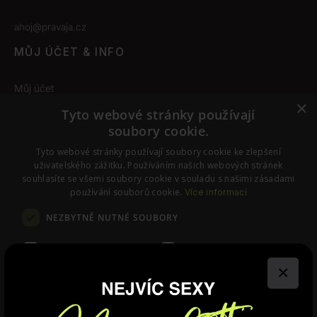
ahoj@pravaja.cz
MŮJ ÚČET & INFO
Můj účet
×
Obchodní podmínky
Tyto webové stránky používají
soubory cookie.
Odstoupení od smlouvy
Nastavení cookies
Tyto webové stránky používají soubory cookie ke zlepšení
uživatelského zážitku. Používáním našich webových stránek
souhlasíte se všemi soubory cookie v souladu s našimi zásadami
používání souborů cookie.
Více informací
SLEDUJTE NÁS
NEZBYTNĚ NUTNÉ SOUBORY
Instagram
Facebook
VÝKONOVÉ SOUBORY
SOUBORY CÍLENÍ
×
FUNKČNÍ SOUBORY
NEZAŘAZENÉ SOUBORY
© PraváJá. Všechna práva vyhrazena.