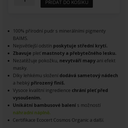
PŘIDAT DO KOŠÍKU
pudr
BAIMS
10
Light
100% přírodní pudr s minerálními pigmenty
množství
BAIMS.
Nejsvětlejší odstín
poskytuje střední krytí.
Zbavuje
pleť
mastnoty a přebytečného lesku.
Nezatěžuje pokožku,
nevytváří mapy
ani efekt
masky.
Díky lehkému složení
dodává sametový nádech
a hebký
přirozený finiš.
Vysoce kvalitní ingredience
chrání pleť před
vysoušením.
Unikátní bambusové balení
s možností
náhradní náplně.
Certifikace Ecocert Cosmos Organic a další.