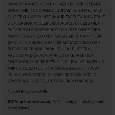
MICA, ZEA MAYS (CORN) STARCH*, ZINC STEARATE,
SQUALANE, TOCOPHEROL (VITAMINE E NATURAL),
GLYCERYL CAPRYLATE, MAURITIA FLEXUOSA FRUIT
OIL*, ORBIGNYA OLEIFERA (BABASSU) SEED OIL*,
EUTERPE OLERACEA FRUIT OIL*, PENTACLETHRA
MACROLOBA SEED OIL*, MACADAMIA TERNIFOLIA
SEED OIL*, PERSEA GRATISSIMA (AVOCADO) OIL*,
BUTYROSPERMUM PARKII (SHEA) BUTTER*,
PRUNUS ARMENIACA (APRICOT) KERNEL OIL*,
PONGAMIA GLABRA SEED OIL, SILICA, HELIANTHUS
ANNUUS SEED FLOUR.
Může obsahovat: CI 77891
(TITANIUM DIOXIDE), CI 77492 (IRON OXIDES), CI
77491 (IRON OXIDES), CI 77499 (IRON OXIDES),
* CERTIFIED ORGANIC
100% přírodní složení
, 18 % složek je z ekologického
zemědělství.