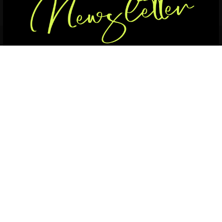
VŠE ODMÍTNOUT
VŠE PŘIJMOUT
ZOBRAZIT PODROBNOSTI
Share This
Poraďte se se Zdenkou
Drahé bohyně!
Děkujeme, že
jste s námi
.
Chceme Vám být
ještě blíž
, a
budovat
spolu něco
krásného
. Proto jsme se
rozhodli, pro nejvíc sexy newsletter.
Navzájem se inspirovat
, předávat
zkušenosti a
budovat komunitu
, kde je
každá z nás.
Silná. Odvážná. A úžasná.