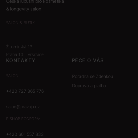
Česká luxusní bio kosmetika
& longevity salon
SALON & BUTIK:
Žitomírská 13
Praha 10 – Vršovice
KONTAKTY
PÉČE O VÁS
SALON:
Poradna se Zdenkou
Doprava a platba
+420 727 865 776
salon@pravaja.cz
E-SHOP
PODPORA:
+420 601 557 833