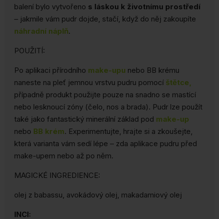
balení bylo vytvořeno
s láskou k životnímu prostředí
– jakmile vám pudr dojde, stačí, když do něj zakoupíte
náhradní náplň
.
POUŽITÍ:
Po aplikaci přírodního
make-upu
nebo BB krému
naneste na pleť jemnou vrstvu pudru pomocí
štětce
,
případně produkt použijte pouze na snadno se mastící
nebo lesknoucí zóny (čelo, nos a brada). Pudr lze použít
také jako fantastický minerální základ pod
make-up
nebo
BB krém
. Experimentujte, hrajte si a zkoušejte,
která varianta vám sedí lépe – zda aplikace pudru před
make-upem nebo až po něm.
MAGICKÉ INGREDIENCE:
olej z babassu, avokádový olej, makadamiový olej
INCI: