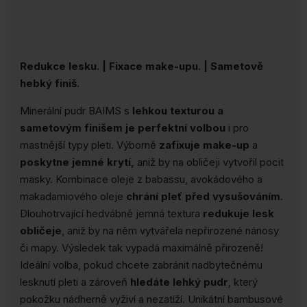
Redukce lesku. | Fixace make-upu. | Sametově
hebký finiš.
Minerální pudr BAIMS s
lehkou texturou a
sametovým finišem je perfektní volbou
i pro
mastnější typy pleti. Výborně
zafixuje
make-up
a
poskytne jemné krytí,
aniž by na obličeji vytvořil pocit
masky. Kombinace oleje z babassu, avokádového a
makadamiového oleje
chrání pleť před vysušováním
.
Dlouhotrvající hedvábně jemná textura
redukuje lesk
obličeje
, aniž by na něm vytvářela nepřirozené nánosy
či mapy. Výsledek tak vypadá maximálně přirozeně!
Ideální volba, pokud chcete zabránit nadbytečnému
lesknutí pleti a zároveň
hledáte lehký pudr
, který
pokožku nádherně vyživí a nezatíží. Unikátní bambusové