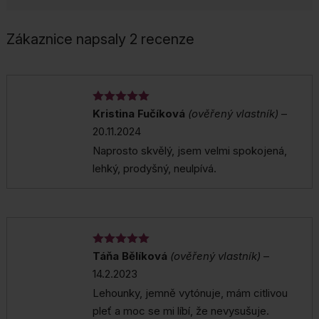
Zákaznice napsaly 2 recenze
Hodnocení
Kristina Fučíková
(ověřený vlastník)
–
5
z 5
20.11.2024
Naprosto skvělý, jsem velmi spokojená,
lehký, prodyšný, neulpívá.
Hodnocení
Táňa Bělíková
(ověřený vlastník)
–
5
z 5
14.2.2023
Lehounky, jemně vytónuje, mám citlivou
pleť a moc se mi líbí, že nevysušuje.