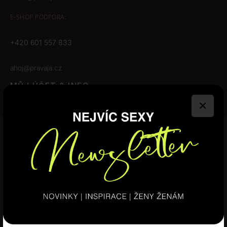
E-SHOP
PODPORA:
+420 601 557 833
ahoj@pravaja.cz
MŮJ ÚČET & INFO
×
Můj účet
×
Obchodní podmínky
Tyto webové stránky používají
soubory cookie.
Odstoupení od smlouvy
Tyto webové stránky používají soubory cookie ke zlepšení
Nastavení cookies
uživatelského zážitku. Používáním našich webových stránek
souhlasíte se všemi soubory cookie v souladu s našimi zásadami
používání souborů cookie.
Více informací
SLEDUJTE NÁS
NEZBYTNĚ NUTNÉ SOUBORY
Instagram
Facebook