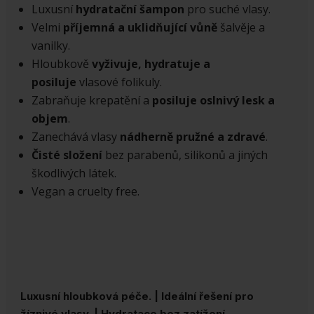
ml
Luxusní
hydratační šampon
pro suché vlasy.
množství
Velmi
příjemná a uklidňující vůně
šalvěje a
vanilky.
Hloubkově
vyživuje, hydratuje a
posiluje
vlasové folikuly.
Zabraňuje krepatění a
posiluje oslnivý lesk a
objem
.
Zanechává vlasy
nádherně pružné a zdravé
.
Čisté složení
bez parabenů, silikonů a jiných
škodlivých látek.
Vegan a cruelty free.
Luxusní hloubková péče. | Ideální řešení pro
žíznivé vlasy. | Hydratace bez zatížení.