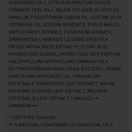
(LAVENDER) OIL*, CITRUS AURANTIUM DULCIS
(ORANGE) PEEL OIL*, SALVIA SCLAREA (CLARY) OIL,
VANILLIN, POGOSTEMON CABLIN OIL, GLYCINE SOJA
(SOYBEAN) OIL, SODIUM BENZOATE, PYRUS MALUS
(APPLE) FRUIT EXTRACT, POTASSIUM SORBATE,
SIMMONDSIA CHINENSIS (JOJOBA) SEED OIL*,
ORYZA SATIVA (RICE) EXTRACT*, CITRIC ACID,
HYDROLYZED QUINOA, HYDROLYZED RICE PROTEIN,
CALOPHYLLUM INOPHYLLUM (TAMANU) OIL*,
BUTYROSPERMUM PARKII (SHEA BUTTER)*, PERSIA
GRATISSIMA (AVOCADO) OIL, TARAXACUM
OFFICINALE (DANDELION) LEAF EXTRACT, SALVIA
OFFICINALIS (SAGE) LEAF EXTRACT, MELISSA
OFFICINALIS LEAF EXTRACT, LINALOOL**,
LIMONENE**
* CERTIFIED ORGANIC
** A NATURAL COMPONENT OF ESSENTIAL OILS