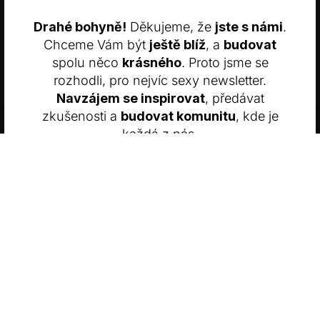
VÝKONOVÉ SOUBORY
SOUBORY CÍLENÍ
Drahé bohyně!
Děkujeme, že
jste s námi
.
FUNKČNÍ SOUBORY
NEZAŘAZENÉ SOUBORY
Chceme Vám být
ještě blíž
, a
budovat
© PraváJá. Všechna práva vyhrazena.
spolu něco
krásného
. Proto jsme se
VŠE ODMÍTNOUT
VŠE PŘIJMOUT
rozhodli, pro nejvíc sexy newsletter.
Navzájem se inspirovat
, předávat
ZOBRAZIT PODROBNOSTI
zkušenosti a
budovat komunitu
, kde je
Share This
Poraďte se se Zdenkou
každá z nás.
Silná. Odvážná. A úžasná.
Protože jsme. #opravdove
souhlasím s
podmínkami eshopu PRAVÁJÁ