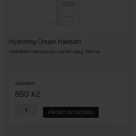
Hydrating Cream Hairbath
Hydratační šampon pro suché vlasy, 295 ml.
Skladem
850
Kč
Hydratační
PŘIDAT DO KOŠÍKU
šampon
INNERSENSE
295