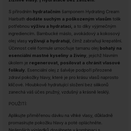
S přírodním
hydratačním
šamponem Hydrating Cream
Hairbath
dodáte suchým a poškozeným vlasům
tolik
potřebnou
výživu a hydrataci,
a to díky výjimečným
ingrediencím. Bambucké máslo, avokádový a kokosový
olej vlasy
vyživují a hydratují,
čímž zabraňují krepatění.
Účinnost celé formule umocňuje tamanu olej
bohatý na
esenciální mastné kyseliny a živiny
, jejichž hlavním
úkolem je
regenerovat, posilovat a chránit vlasové
folikuly
. Esenciální olej z šalvěje podpoří přirozené
zdraví pokožky hlavy, které je pro krásu vlasů naprosto
klíčové. Hloubkově hydratující složení bez silikonů
zanechá váš účes pružný, vzdušný a krásně lesklý.
POUŽITÍ:
Aplikujte přiměřenou dávku na vlhké vlasy, důkladně
promasírujte pokožku hlavy a poté opláchněte.
Nejlepších výsledků dosáhnete v kombinaci s