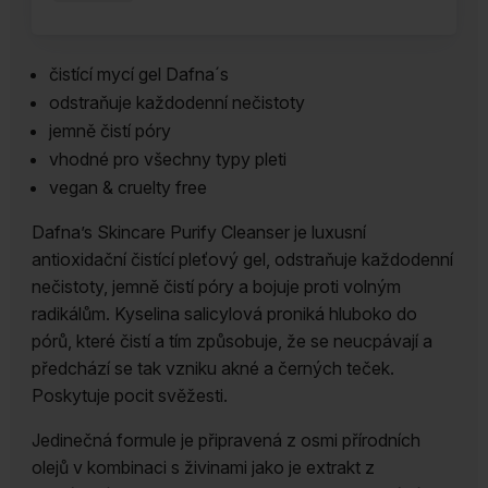
gel
Purify
čistící mycí gel Dafna´s
Cleanser
odstraňuje každodenní nečistoty
Dafna's
jemně čistí póry
Skincare
vhodné pro všechny typy pleti
100
vegan & cruelty free
ml
množství
Dafna’s Skincare Purify Cleanser je luxusní
antioxidační čistící pleťový gel, odstraňuje každodenní
nečistoty, jemně čistí póry a bojuje proti volným
radikálům. Kyselina salicylová proniká hluboko do
pórů, které čistí a tím způsobuje, že se neucpávají a
předchází se tak vzniku akné a černých teček.
Poskytuje pocit svěžesti.
Jedinečná formule je připravená z osmi přírodních
olejů v kombinaci s živinami jako je extrakt z