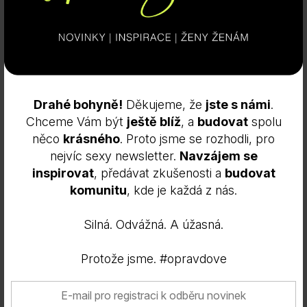
Drahé bohyně!
Děkujeme, že
jste s námi
.
Chceme Vám být
ještě blíž
, a
budovat
spolu
něco
krásného
. Proto jsme se rozhodli, pro
nejvíc sexy newsletter.
Navzájem se
Složení: Aqua**, Glycerin****, Propanediol****,
inspirovat
, předávat zkušenosti a
budovat
Cocamido Propyl Betaine****, Eremanthus
komunitu
, kde je každá z nás.
Erythropappus Branch/Leaf Oil**, Camellia Japonica
Seed Oil**, Pelargonium Graveolens Flower Oil**,
Silná. Odvážná. A úžasná.
Sodium Hydroxypropyl Starch Phosphate****,
Caprylhydroxamic Acid****, Citrus Aurantium Dulcis
Protože jsme. #opravdove
(Orange) Peel Oil*, Oxalis Triangularis Oil**, Olea
Europaea Fruit Oil**, Punica Granatum Fruit Extract
(Pomegrant**), Xanthan Gum***, Silt**, Coconut