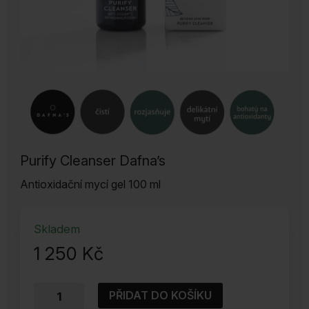
Purify Cleanser Dafna’s
Antioxidační mycí gel 100 ml
Skladem
1 250
Kč
Antioxidační
PŘIDAT DO KOŠÍKU
čistící