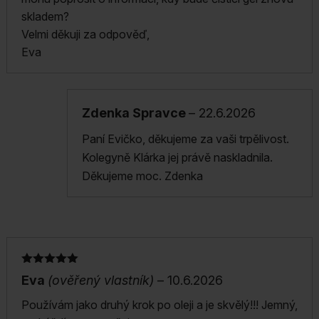
skladem?
Velmi děkuji za odpověď,
Eva
Zdenka Spravce
–
22.6.2026
Paní Evičko, děkujeme za vaši trpělivost.
Kolegyně Klárka jej právě naskladnila.
Děkujeme moc. Zdenka
Hodnocení
Eva
(ověřený vlastník)
–
10.6.2026
5
z 5
Používám jako druhý krok po oleji a je skvělý!!! Jemný,