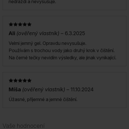
nedráždí a nevysušuje.
Hodnocení
Ali
(ověřený vlastník)
–
6.3.2025
5
z 5
Velmi jemný gel. Opravdu nevysušuje.
Používám s trochou vody jako druhý krok v čištění.
Na černé tečky nevidím výsledky, ale jinak vynikající.
Hodnocení
Míša
(ověřený vlastník)
–
11.10.2024
5
z 5
Úžasné, příjemné a jemné čištění.
Vaše hodnocení