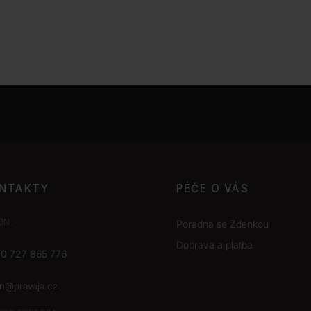
NTAKTY
PÉČE O VÁS
ON:
Poradna se Zdenkou
Doprava a platba
0 727 865 776
on@pravaja.cz