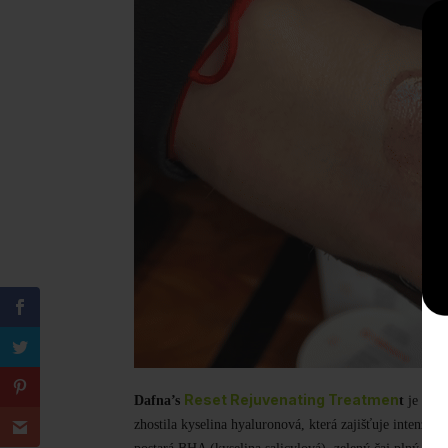
Reset Rejuvenating Treatmen
Dafna’s
t
je
enz
zhostila
kyselina hyaluronová, která zajišťuje intenziv