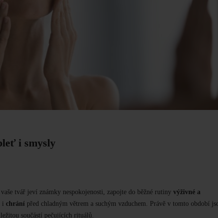
pleť i smysly
vaše tvář jeví známky nespokojenosti, zapojte do běžné ru
t
iny
výživné a
e i
chrání
před chladným větrem a suchým vzduchem. Právě v tomto období js
ležitou součástí
pečujících
rituálů.