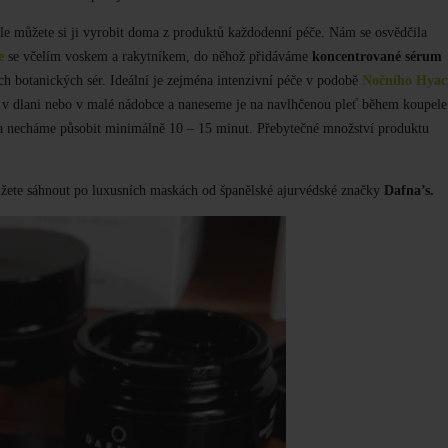
le
můžete
si ji
vyrobit doma z produktů každodenní péče. Nám se osvědčila
e
se včelím voskem a rakytníkem
,
do něhož přidáváme
koncentrované sér
u
m
h botanických sér. Ideální je zejména intenzivní péče v podobě
Nočního Hyac
 v dlani
nebo v malé nádobce
a naneseme
je
na
navlhčenou
pleť během koupele
a necháme působit minimálně 10 – 15 minut. Přebytečné množství produkt
u
žete sáhnout po
luxusní
ch
maská
ch
od španělské ajurvédské značky
Dafna’s.