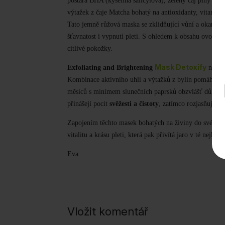
postará BHA (kyselina salicylová), zelený čaj plný ant
výtažek z čaje Matcha bohatý na antioxidanty, vitaminy
Tato j
emně růžová maska se zklidňující vůní
a okamžit
šťavnatost
i vypnutí
pleti.
S
ohledem k obsahu ovocnýc
citlivé pokožky.
Mask Detoxify
Exfoliating and Brightening
nabíz
Kombinace aktivního uhlí a výtažků z bylin pomáhá od
měsíců s minimem slunečních paprsků obzvlášť důležit
přinášejí pocit
svěžesti a čistoty
, zatímco rozjasňující 
Zapojením těchto masek bohatých na živiny do svého z
vitalitu a krásu pleti, která pak přivítá jaro v té nejle
Eva
Vložit komentář