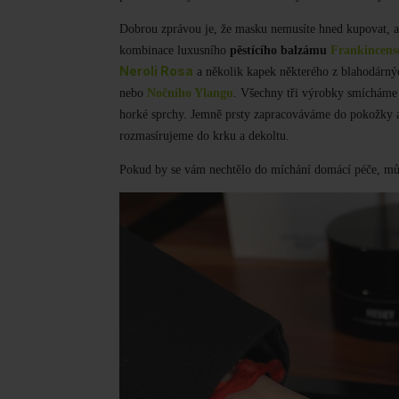
Dobrou zprávou je, že m
asku
nemusíte
hned
kupovat, a
kombinace
luxusní
ho
pěstící
ho
balzám
u
Frankincens
Neroli Rosa
a několik kapek některého z blahodárnýc
nebo
Nočního Ylangu
. Všechny tři výrobky smícháme
horké sprchy. Jemně prsty zapracováváme do pokožky 
rozmasírujeme do krku a dekoltu.
Pokud by se vám nechtělo do míchání domácí péče, mů