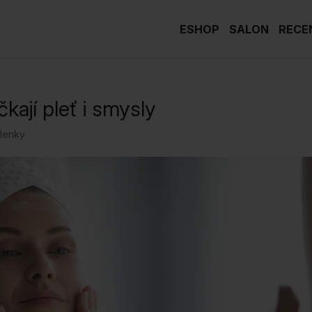
ESHOP
SALON
RECE
kají pleť i smysly
lenky