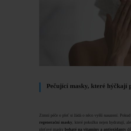
Pečující m
asky, které hýčkají
Zimní péče o pleť
si žádá
o něco vyšší nasazení.
Pokud 
regenerační masky
, které pokožku nejen hydratují, al
pleťové masky
bohaté na vitaminy a antioxidanty
dů