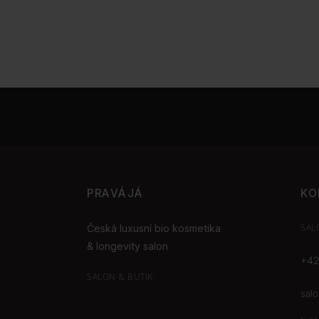
PRAVÁJÁ
KO
SAL
Česká luxusní bio kosmetika
& longevity salon
+42
SALON & BUTIK:
sal