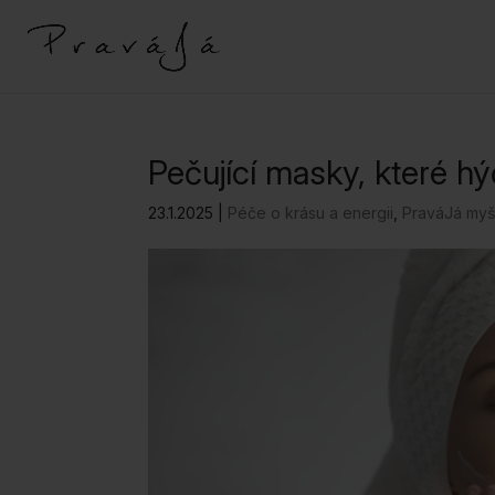
Pečující masky, které hýč
23.1.2025
|
Péče o krásu a energii
,
PraváJá myš