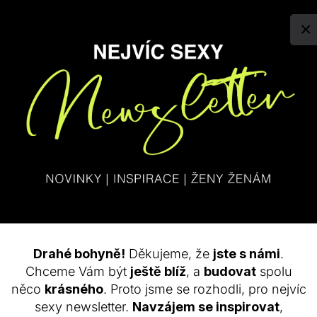
×
Drahé bohyně!
Děkujeme, že
jste s námi
.
Chceme Vám být
ještě blíž
, a
budovat
spolu
ymatická,
hluboce
revitalizační
a omlazující
maska
.
Role k
líčové ingredienc
e 
něco
krásného
. Proto jsme se rozhodli, pro nejvíc
ní hydrataci a redukuje jemné vrásky. O uvolnění pórů a regulaci kožního mazu 
sexy newsletter.
Navzájem se inspirovat
,