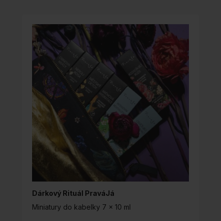
MÁ
VÍCE
VARIANT.
MOŽNOSTI
LZE
VYBRAT
NA
STRÁNCE
PRODUKTU
Dárkový Rituál PraváJá
Miniatury do kabelky 7 x 10 ml