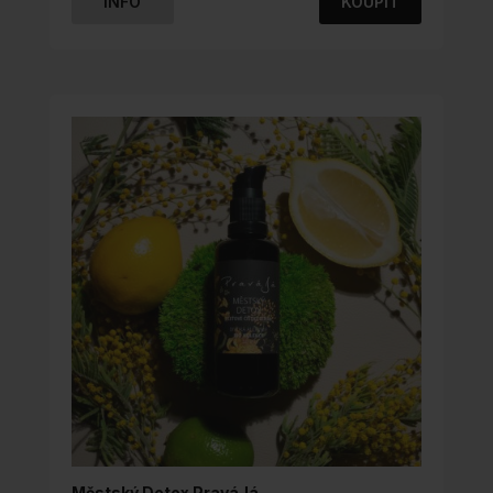
INFO
KOUPIT
TENTO
PRODUKT
MÁ
VÍCE
VARIANT.
MOŽNOSTI
LZE
VYBRAT
NA
STRÁNCE
PRODUKTU
Městský Detox PraváJá