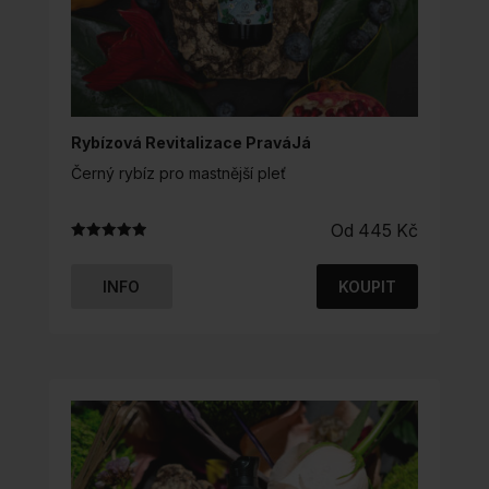
Rybízová Revitalizace PraváJá
Černý rybíz pro mastnější pleť
Od
445
Kč
Hodnocení
5.00
z 5
INFO
KOUPIT
TENTO
PRODUKT
MÁ
VÍCE
VARIANT.
MOŽNOSTI
LZE