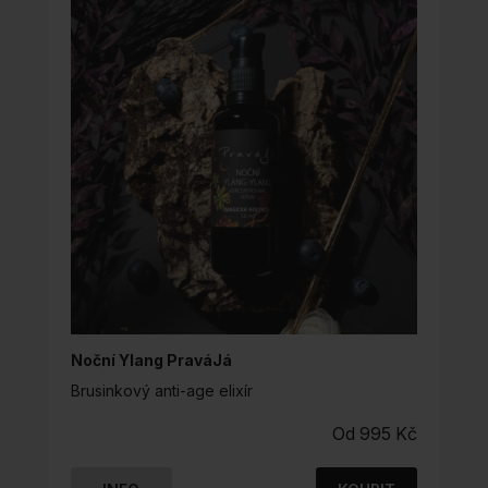
MOŽNOSTI
LZE
VYBRAT
NA
STRÁNCE
PRODUKTU
Noční Ylang PraváJá
Brusinkový anti-age elixír
Od
995
Kč