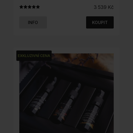
3 539
Kč
Hodnocení
4.97
z 5
INFO
KOUPIT
EXKLUZIVNÍ CENA