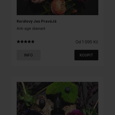
Korálový Jas PraváJá
Anti-age diamant
Od
1 095
Kč
Hodnocení
5.00
z 5
INFO
KOUPIT
TENTO
PRODUKT
MÁ
VÍCE
VARIANT.
MOŽNOSTI
LZE
VYBRAT
NA