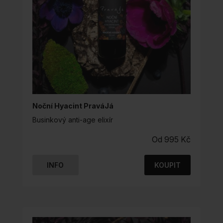
STRÁNCE
PRODUKTU
Noční Hyacint PraváJá
Businkový anti-age elixír
Od
995
Kč
INFO
KOUPIT
TENTO
PRODUKT
MÁ
VÍCE
VARIANT.