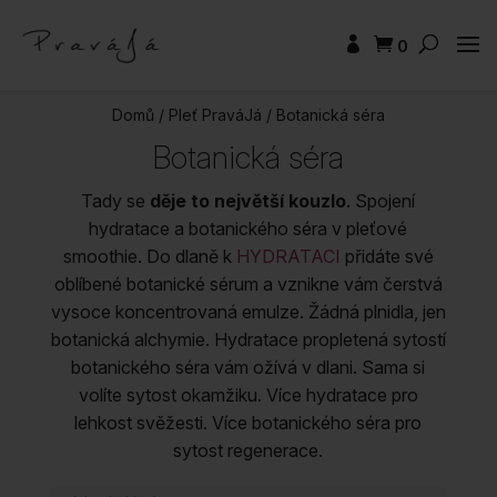
0
Domů
/
Pleť PraváJá
/
Botanická séra
Botanická séra
Tady se
děje to největší kouzlo
. Spojení
hydratace a botanického séra v pleťové
smoothie. Do dlaně k
HYDRATACI
přidáte své
oblíbené botanické sérum
a vznikne vám čerstvá
vysoce koncentrovaná emulze. Žádná plnidla, jen
botanická alchymie. Hydratace propletená sytostí
botanického séra vám ožívá v dlani. Sama si
volíte sytost okamžiku. Více hydratace pro
lehkost svěžesti. Více botanického séra pro
sytost regenerace.