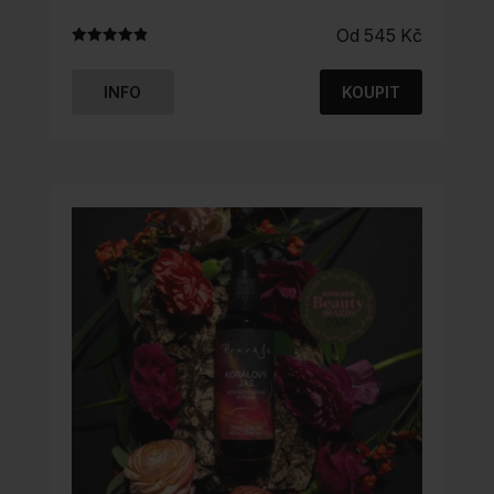
Od
545
Kč
Hodnocení
4.93
z 5
INFO
KOUPIT
TENTO
PRODUKT
MÁ
VÍCE
VARIANT.
MOŽNOSTI
LZE
VYBRAT
NA
STRÁNCE
PRODUKTU