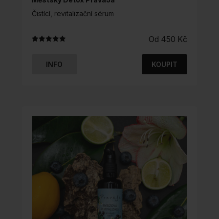
Čistící, revitalizační sérum
Od
450
Kč
Hodnocení
4.99
z 5
INFO
KOUPIT
TENTO
PRODUKT
MÁ
VÍCE
VARIANT.
MOŽNOSTI
LZE
VYBRAT
NA
STRÁNCE
PRODUKTU