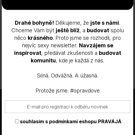
Drahé bohyně!
Děkujeme, že
jste s námi
.
Chceme Vám být
ještě blíž
, a
budovat
spolu
něco
krásného
. Proto jsme se rozhodli, pro
nejvíc sexy newsletter.
Navzájem se
inspirovat
, předávat zkušenosti a
budovat
komunitu
, kde je každá z nás.
Napravující Koncentrát PraváJá
Sérum z měsíčku s kurkumou
Silná. Odvážná. A úžasná.
Od
395
Kč
Protože jsme. #opravdove
×
Tyto webové stránky používají
INFO
KOUPIT
TENTO
soubory cookie.
PRODUKT
Tyto webové stránky používají soubory cookie ke zlepšení
MÁ
uživatelského zážitku. Používáním našich webových stránek
souhlasím s
podmínkami eshopu PRAVÁJÁ
VÍCE
souhlasíte se všemi soubory cookie v souladu s našimi zásadami
VARIANT.
používání souborů cookie.
Více informací