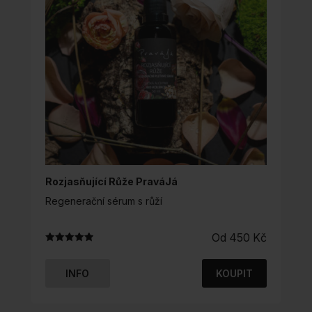
VYBRAT
NA
STRÁNCE
PRODUKTU
Rozjasňující Růže PraváJá
Regenerační sérum s růží
Od
450
Kč
Hodnocení
4.98
z 5
INFO
KOUPIT
TENTO
PRODUKT