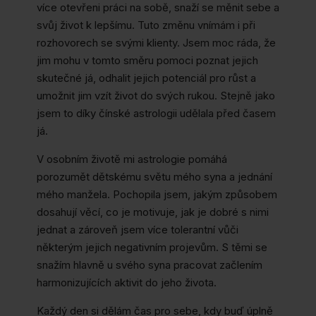
více otevřeni práci na sobě, snaží se měnit sebe a
svůj život k lepšímu. Tuto změnu vnímám i při
rozhovorech se svými klienty. Jsem moc ráda, že
jim mohu v tomto směru pomoci poznat jejich
skutečné já, odhalit jejich potenciál pro růst a
umožnit jim vzít život do svých rukou. Stejně jako
jsem to díky čínské astrologii udělala před časem
já.
V osobním životě mi astrologie pomáhá
porozumět dětskému světu mého syna a jednání
mého manžela. Pochopila jsem, jakým způsobem
dosahují věcí, co je motivuje, jak je dobré s nimi
jednat a zároveň jsem více tolerantní vůči
některým jejich negativním projevům. S těmi se
snažím hlavně u svého syna pracovat začlením
harmonizujících aktivit do jeho života.
Každý den si dělám čas pro sebe, kdy buď úplně