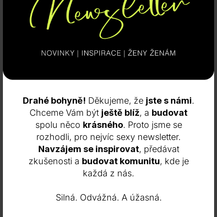
následně společně projdeme. Rozsah rozboru je
variabilní, záleží, co je zajímá.
Kromě toho mohu ženám pomoci s výběrem
termínu porodu císařským řezem. Sama jsem pro
svého syna vybrala ten správný den po analýze
několika možností a jsme s manželem oba velmi
spokojeni.
Drahé bohyně!
Děkujeme, že
jste s námi
.
Více informací o mé práci najdete na webových
Chceme Vám být
ještě blíž
, a
budovat
stránkách
https://eva-sedlata.cz/
spolu něco
krásného
. Proto jsme se
rozhodli, pro nejvíc sexy newsletter.
Navzájem se inspirovat
, předávat
Co pro vás znamená být „Pravá já“?
zkušenosti a
budovat komunitu
, kde je
každá z nás.
Být „pravá já“ pro mě znamená dělat věci srdcem.
Souvisí to určitě s mým osobním elementem,
Silná. Odvážná. A úžasná.
kterým je yangový oheň. Vášeň pro věc je mým
motorem, udržuje mě na cestě. Důležitá je také