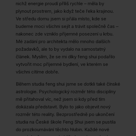
nichž energie proudí příliš rychle – měla by
plynout prostrem, jako když teče řeka krajinou.
Ve středu domu jsem si přála místo, kde se
budeme moci všichni sejít a trávit společně čas –
nakonec zde vzniklo příjemné posezení u krbu.
Mé zadání pro architekta mělo mnoho dalších
požadavků, ale to by vydalo na samostatný
článek. Myslím, že se mi díky feng shui podařilo
vytvořit moc příjemné bydlení, ve kterém se
všichni cítíme dobře.
Během studia feng shui jsme se dotkli také čínské
astrologie. Psychologický rozměr této disciplíny
mě přitahoval víc, než jsem si kdy před tím
dokázala představit. Bylo to jako objevit nový
rozměr této reality. Bezprostředně po ukončení
studia na České škole Feng Shui jsem se pustila
do prozkoumávání těchto hlubin. Každé nové