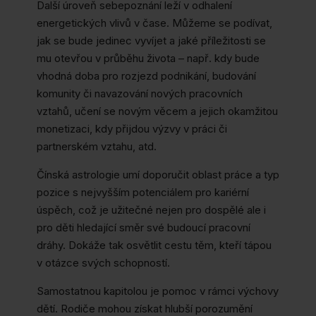
Další úroveň sebepoznání leží v odhalení
energetických vlivů v čase. Můžeme se podívat,
jak se bude jedinec vyvíjet a jaké příležitosti se
mu otevřou v průběhu života – např. kdy bude
vhodná doba pro rozjezd podnikání, budování
komunity či navazování nových pracovních
vztahů, učení se novým věcem a jejich okamžitou
monetizaci, kdy přijdou výzvy v práci či
partnerském vztahu, atd.
Čínská astrologie umí doporučit oblast práce a typ
pozice s nejvyšším potenciálem pro kariérní
úspěch, což je užitečné nejen pro dospělé ale i
pro děti hledající směr své budoucí pracovní
dráhy. Dokáže tak osvětlit cestu těm, kteří tápou
v otázce svých schopností.
Samostatnou kapitolou je pomoc v rámci výchovy
dětí. Rodiče mohou získat hlubší porozumění