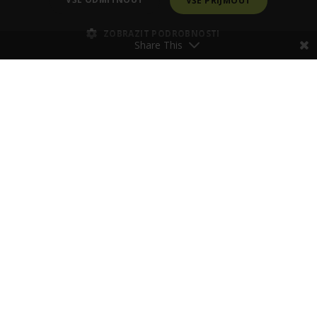
VŠE PŘIJMOUT
ZOBRAZIT PODROBNOSTI
Share This
Poraďte se se Zdenkou