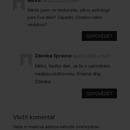
Mirka
na 23.2.2025 v 22:47
Nikde jsem se nedočetla, jakou astrologii
paní Eva dělá? Západní, čínskou nebo
védskou?
ODPOVĚDĚT
Zdenka Spravce
na 24.2.2025 v 16:37
Mirko, hezký den. Je to v samotném
nadpisu rozhovoru. Krásné dny,
Zdenka
ODPOVĚDĚT
Vložit komentář
Vaše e-mailová adresa nebude zveřejněna.