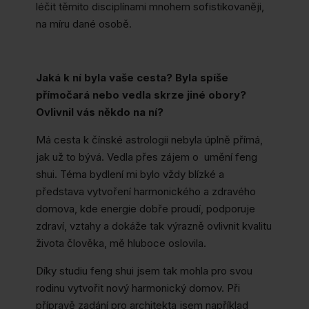
léčit těmito disciplínami mnohem sofistikovaněji,
na míru dané osobě.
Jaká k ní byla vaše cesta? Byla spíše
přímočará nebo vedla skrze jiné obory?
Ovlivnil vás někdo na ní?
Má cesta k čínské astrologii nebyla úplně přímá,
jak už to bývá. Vedla přes zájem o umění feng
shui. Téma bydlení mi bylo vždy blízké a
představa vytvoření harmonického a zdravého
domova, kde energie dobře proudí, podporuje
zdraví, vztahy a dokáže tak výrazně ovlivnit kvalitu
života člověka, mě hluboce oslovila.
Díky studiu feng shui jsem tak mohla pro svou
rodinu vytvořit nový harmonický domov. Při
přípravě zadání pro architekta jsem například