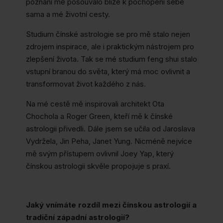
poznání mě posouvalo blíže k pochopení sebe
sama a mé životní cesty.
Studium čínské astrologie se pro mě stalo nejen
zdrojem inspirace, ale i praktickým nástrojem pro
zlepšení života. Tak se mé studium feng shui stalo
vstupní branou do světa, který má moc ovlivnit a
transformovat život každého z nás.
Na mé cestě mě inspirovali architekt Ota
Chochola a Roger Green, kteří mě k čínské
astrologii přivedli. Dále jsem se učila od Jaroslava
Vydržela, Jin Peha, Janet Yung. Nicméně nejvíce
mě svým přístupem ovlivnil Joey Yap, který
čínskou astrologii skvěle propojuje s praxí.
Jaký vnímáte rozdíl mezi čínskou astrologií a
tradiční západní astrologií?