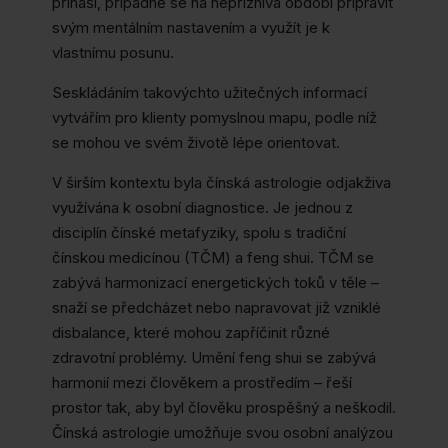
přináší, případně se na nepříznivá období připravit
svým mentálním nastavením a využít je k
vlastnímu posunu.
Seskládáním takovýchto užitečných informací
vytvářím pro klienty pomyslnou mapu, podle níž
se mohou ve svém životě lépe orientovat.
V širším kontextu byla čínská astrologie odjakživa
využívána k osobní diagnostice. Je jednou z
disciplín čínské metafyziky, spolu s tradiční
čínskou medicínou (TČM) a feng shui. TČM se
zabývá harmonizací energetických toků v těle –
snaží se předcházet nebo napravovat již vzniklé
disbalance, které mohou zapříčinit různé
zdravotní problémy. Umění feng shui se zabývá
harmonií mezi člověkem a prostředím – řeší
prostor tak, aby byl člověku prospěšný a neškodil.
Čínská astrologie umožňuje svou osobní analýzou