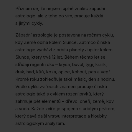
Přiznám se, že nejsem úplně znalec západní
astrologie, ale z toho co vím, pracuje každá
s jinými cykly.
Západní astrologie je postavena na ročním cyklu,
kdy Země obíhá kolem Slunce. Zatímco čínská
astrologie vychází z orbitu planety Jupiter kolem
Slunce, který trvá 12 let. Během těchto let se
střídají regenti roku – krysa, buvol, tygr, králík,
drak, had, kůň, koza, opice, kohout, pes a vepř.
Kromě roku zohledňuje také měsíc, den a hodinu.
Vedle cyklu zvířecích znamení pracuje čínská
astrologie také s cyklem rození prvků, který
zahrnuje pět elementů – dřevo, oheň, země, kov
a voda. Každé zvíře je spojeno s určitým prvkem,
který dává další vrstvu interpretace a hloubky
astrologickým analýzám.