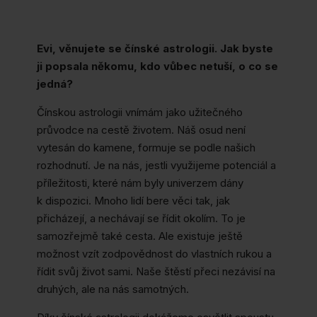
Evi, věnujete se čínské astrologii. Jak byste
ji popsala někomu, kdo vůbec netuší, o co se
jedná?
Čínskou astrologii vnímám jako užitečného
průvodce na cestě životem. Náš osud není
vytesán do kamene, formuje se podle našich
rozhodnutí. Je na nás, jestli využijeme potenciál a
příležitosti, které nám byly univerzem dány
k dispozici. Mnoho lidí bere věci tak, jak
přicházejí, a nechávají se řídit okolím. To je
samozřejmě také cesta. Ale existuje ještě
možnost vzít zodpovědnost do vlastních rukou a
řídit svůj život sami. Naše štěstí přeci nezávisí na
druhých, ale na nás samotných.