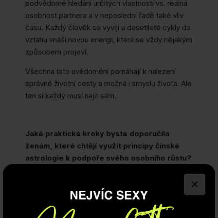
podvědomé hledání určitých vlastností vs. reálná
osobnost partnera a v neposlední řadě také vliv
času. Každý člověk se vyvíjí a desetileté cykly do
vztahu vnáší novou energii, která se vždy nějakým
způsobem projeví.
Všechna tato uvědomění pomáhají k nalezení
správné životní cesty a možná i smyslu života. Ale
ten si každý musí najít sám.
Jaké praktické kroky byste doporučila
ženám, které chtějí využít principy čínské
astrologie k podpoře svého osobního růstu?
Jaké služby můžete nabídnout vy osobně?
×
Pokud se ženy chtějí dovědět více o sobě a své
životní cestě nebo o cestě svých blízkých, ráda
jim pomohu a zpracuji „osobní mapu“, kterou