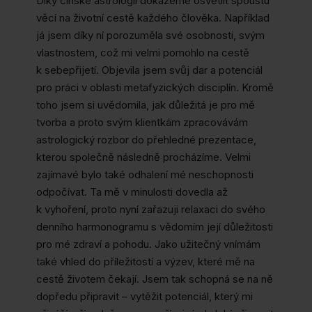
Díky čínské astrologii dokážeme osvětlit spoustu
věcí na životní cestě každého člověka. Například
já jsem díky ní porozuměla své osobnosti, svým
vlastnostem, což mi velmi pomohlo na cestě
k sebepřijetí. Objevila jsem svůj dar a potenciál
pro práci v oblasti metafyzických disciplín. Kromě
toho jsem si uvědomila, jak důležitá je pro mě
tvorba a proto svým klientkám zpracovávám
astrologický rozbor do přehledné prezentace,
kterou společně následně procházíme. Velmi
zajímavé bylo také odhalení mé neschopnosti
odpočívat. Ta mě v minulosti dovedla až
k vyhoření, proto nyní zařazuji relaxaci do svého
denního harmonogramu s vědomím její důležitosti
pro mé zdraví a pohodu. Jako užitečný vnímám
také vhled do příležitostí a výzev, které mě na
cestě životem čekají. Jsem tak schopná se na ně
dopředu připravit – vytěžit potenciál, který mi