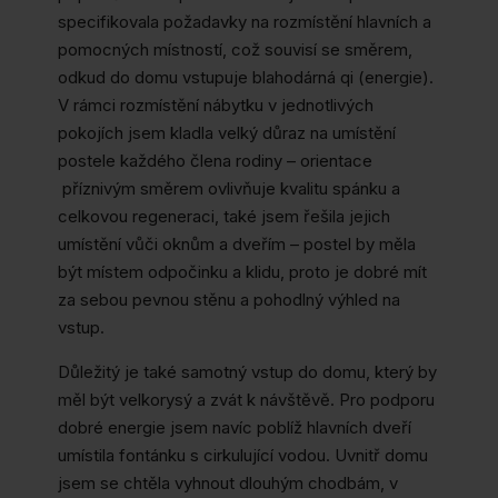
specifikovala požadavky na rozmístění hlavních a
pomocných místností, což souvisí se směrem,
odkud do domu vstupuje blahodárná qi (energie).
V rámci rozmístění nábytku v jednotlivých
pokojích jsem kladla velký důraz na umístění
postele každého člena rodiny – orientace
příznivým směrem ovlivňuje kvalitu spánku a
celkovou regeneraci, také jsem řešila jejich
umístění vůči oknům a dveřím – postel by měla
být místem odpočinku a klidu, proto je dobré mít
za sebou pevnou stěnu a pohodlný výhled na
vstup.
Důležitý je také samotný vstup do domu, který by
měl být velkorysý a zvát k návštěvě. Pro podporu
dobré energie jsem navíc poblíž hlavních dveří
umístila fontánku s cirkulující vodou. Uvnitř domu
jsem se chtěla vyhnout dlouhým chodbám, v