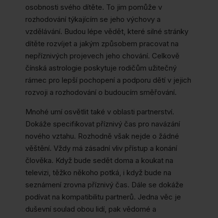
osobnosti svého dítěte. To jim pomůže v
rozhodování týkajícím se jeho výchovy a
vzdělávání. Budou lépe vědět, které silné stránky
dítěte rozvíjet a jakým způsobem pracovat na
nepříznivých projevech jeho chování. Celkově
čínská astrologie poskytuje rodičům užitečný
rámec pro lepší pochopení a podporu dětí v jejich
rozvoji a rozhodování o budoucím směřování.
Mnohé umí osvětlit také v oblasti partnerství.
Dokáže specifikovat příznivý čas pro navázání
nového vztahu. Rozhodně však nejde o žádné
věštění. Vždy má zásadní vliv přístup a konání
člověka. Když bude sedět doma a koukat na
televizi, těžko někoho potká, i když bude na
seznámení zrovna příznivý čas. Dále se dokáže
podívat na kompatibilitu partnerů. Jedna věc je
duševní soulad obou lidí, pak vědomé a