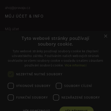
ahoj@pravaja.cz
MŮJ ÚČET & INFO
Můj účet
×
Obchodní podmínky
Tyto webové stránky používají
soubory cookie.
Odstoupení od smlouvy
Tyto webové stránky používají soubory cookie ke zlepšení
Nastavení cookies
uživatelského zážitku. Používáním našich webových stránek
souhlasíte se všemi soubory cookie v souladu s našimi zásadami
používání souborů cookie.
Více informací
SLEDUJTE NÁS
NEZBYTNĚ NUTNÉ SOUBORY
Instagram
Facebook
VÝKONOVÉ SOUBORY
SOUBORY CÍLENÍ
FUNKČNÍ SOUBORY
NEZAŘAZENÉ SOUBORY
© PraváJá. Všechna práva vyhrazena.
VŠE ODMÍTNOUT