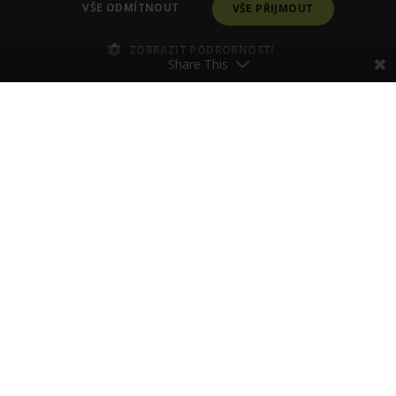
VŠE ODMÍTNOUT
VŠE PŘIJMOUT
ZOBRAZIT PODROBNOSTI
Share This
Poraďte se se Zdenkou