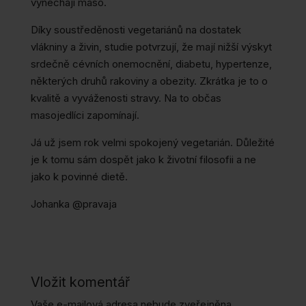
vynechají maso.
Díky soustředěnosti vegetariánů na dostatek
vlákniny a živin, studie potvrzují, že mají nižší výskyt
srdečně cévních onemocnění, diabetu, hypertenze,
některých druhů rakoviny a obezity. Zkrátka je to o
kvalitě a vyváženosti stravy. Na to občas
masojedlíci zapomínají.
Já už jsem rok velmi spokojený vegetarián. Důležité
je k tomu sám dospět jako k životní filosofii a ne
jako k povinné dietě.
Johanka @pravaja
Vložit komentář
Vaše e-mailová adresa nebude zveřejněna.