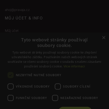
ahoj@pravaja.cz
MŮJ ÚČET & INFO
Můj účet
×
Obchodní podmínky
Tyto webové stránky používají
soubory cookie.
Odstoupení od smlouvy
Tyto webové stránky používají soubory cookie ke zlepšení
Nastavení cookies
uživatelského zážitku. Používáním našich webových stránek
souhlasíte se všemi soubory cookie v souladu s našimi zásadami
používání souborů cookie.
Více informací
SLEDUJTE NÁS
NEZBYTNĚ NUTNÉ SOUBORY
Instagram
Facebook
VÝKONOVÉ SOUBORY
SOUBORY CÍLENÍ
FUNKČNÍ SOUBORY
NEZAŘAZENÉ SOUBORY
© PraváJá. Všechna práva vyhrazena.