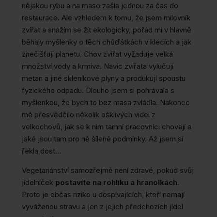
nějakou rybu a na maso zašla jednou za čas do
restaurace. Ale vzhledem k tomu, že jsem milovník
zvířat a snažím se žít ekologicky, pořád mi v hlavně
běhaly myšlenky o těch chůďátkách v klecích a jak
znečišťuji planetu. Chov zvířat vyžaduje velká
množství vody a krmiva. Navíc zvířata vylučují
metan a jiné skleníkové plyny a produkují spoustu
fyzického odpadu. Dlouho jsem si pohrávala s
myšlenkou, že bych to bez masa zvládla. Nakonec
mě přesvědčilo několik ošklivých videí z
velkochovů, jak se k nim tamní pracovníci chovají a
jaké jsou tam pro ně šílené podmínky. Až jsem si
řekla dost…
Vegetariánství samozřejmě není zdravé, pokud svůj
jídelníček
postavíte na rohlíku a hranolkách
.
Proto je občas riziko u dospívajících, kteří nemají
vyváženou stravu a jen z jejich předchozích jídel