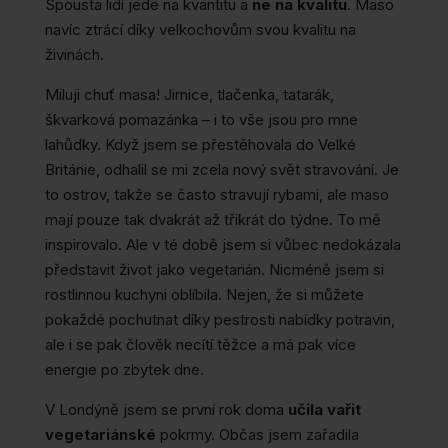
Spousta lidí jede na kvantitu a
ne na kvalitu
. Maso
navíc ztrácí díky velkochovům svou kvalitu na
živinách.
Miluji chuť masa! Jirnice, tlačenka, tatarák,
škvarková pomazánka – i to vše jsou pro mne
lahůdky. Když jsem se přestěhovala do Velké
Británie, odhalil se mi zcela nový svět stravování. Je
to ostrov, takže se často stravují rybami, ale maso
mají pouze tak dvakrát až třikrát do týdne. To mě
inspirovalo. Ale v té době jsem si vůbec nedokázala
představit život jako vegetarián. Nicméně jsem si
rostlinnou kuchyni oblíbila. Nejen, že si můžete
pokaždé pochutnat díky pestrosti nabídky potravin,
ale i se pak člověk necítí těžce a má pak více
energie po zbytek dne.
V Londýně jsem se první rok doma
učila vařit
vegetariánské
pokrmy. Občas jsem zařadila