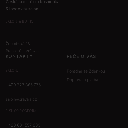
Česká luxusní bio kosmetika
& longevity salon
SALON & BUTIK:
Žitomírská 13
Praha 10 – Vršovice
KONTAKTY
PÉČE O VÁS
SALON:
Poradna se Zdenkou
Doprava a platba
+420 727 865 776
salon@pravaja.cz
E-SHOP
PODPORA:
+420 601 557 833