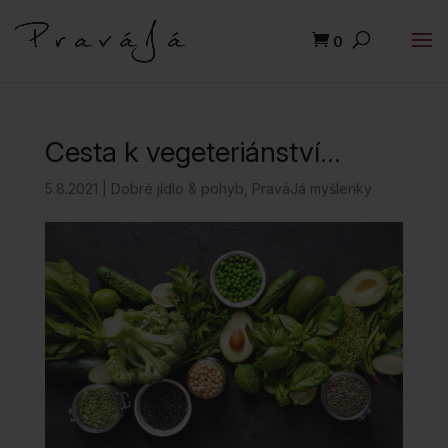
0
Cesta k vegeteriánství…
5.8.2021
|
Dobré jídlo & pohyb
,
PraváJá myšlenky