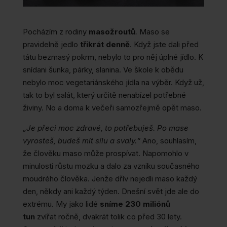
Pocházím z rodiny
masožroutů
.
Maso se
pravidelně jedlo
třikrát denně
. Když jste dali před
tátu bezmasý pokrm, nebylo to pro něj úplné jídlo. K
snídani šunka, párky, slanina. Ve škole k obědu
nebylo moc vegetariánského jídla na výběr. Když už,
tak to byl salát, který určitě nenabízel potřebné
živiny. No a doma k večeři samozřejmě opět maso.
„Je přeci moc zdravé, to potřebuješ. Po mase
vyrosteš, budeš mít sílu a svaly.“
Ano, souhlasím,
že člověku maso může prospívat. Napomohlo v
minulosti růstu mozku a dalo za vzniku současného
moudrého člověka. Jenže dřív nejedli maso každý
den, někdy ani každý týden. Dnešní svět jde ale do
extrému. My jako lidé
sníme 230 miliónů
tun
zvířat ročně, dvakrát tolik co před 30 lety.